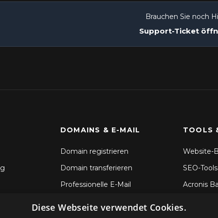
Brauchen Sie noch Hi
Support-Ticket öff
DOMAINS & E-MAIL
TOOLS 
Domain registrieren
Website-B
ng
Domain transferieren
SEO-Tools
Professionelle E-Mail
Acronis B
SSL-Zertifikate
Dateisync
Diese Webseite verwendet Cookies.
CodeGuar