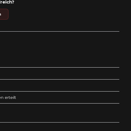
freich?
n
 erteilt