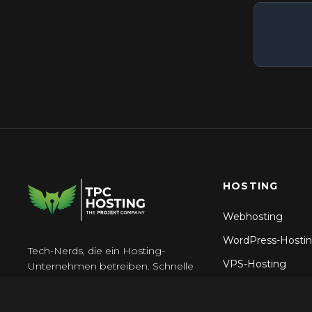
Besucherstatistiken (AWStats) in
cPanel an
HOSTING
Webhosting
WordPress-Hosti
Tech-Nerds, die ein Hosting-
VPS-Hosting
Unternehmen betreiben. Schnelle
Server, 24\/7 Support, keine
Reseller Hosting
\u00dcberraschungen.
N8n-Hosting