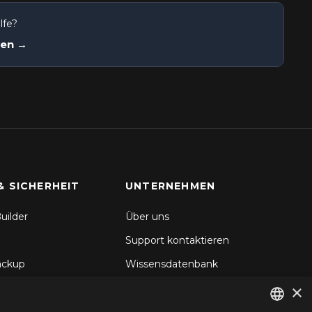
lfe?
nen →
& SICHERHEIT
UNTERNEHMEN
uilder
Über uns
Support kontaktieren
ackup
Wissensdatenbank
×
hronisierung
Blog
d Backup