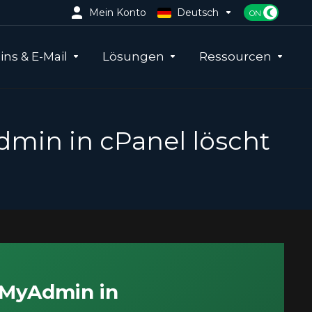
Mein Konto
Deutsch
ns & E-Mail
Lösungen
Ressourcen
min in cPanel löscht
pMyAdmin in