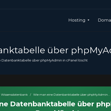
Hosting
Domai
nktabelle über phpMyAd
 Datenbanktabelle über phpMyAdmin in cPanel löscht
Wissensdatenbank
/
Wie man eine Datenbanktabelle über phpMyAdmin...
ne Datenbanktabelle über ph