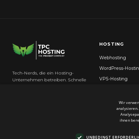
Besucherstatistiken (AWStats) in
cPanel an
HOSTING
Webhosting
WordPress-Hosti
Tech-Nerds, die ein Hosting-
VPS-Hosting
Unternehmen betreiben. Schnelle
Server, 24\/7 Support, keine
Reseller Hosting
\u00dcberraschungen.
N8n-Hosting
Wir verwen
analysieren
Analysepa
ihnen bere
UNBEDINGT ERFORDERLI