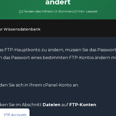
ändert
2 fanden dies hilfreich (4 Stimmen)
1 Min. Lesezeit
ur Wissensdatenbank
s FTP-Hauptkonto zu ändern, müssen Sie das Passwort
h das Passwort eines bestimmten FTP-Kontos ändern müs
en Sie sich in Ihrem cPanel-Konto an.
ken Sie im Abschnitt
Dateien
auf
FTP-Konten
.