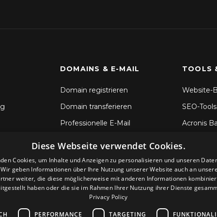
DOMAINS & E-MAIL
TOOLS 
Domain registrieren
Website-B
ng
Domain transferieren
SEO-Tools
Professionelle E-Mail
Acronis B
SSL-Zertifikate
Dateisync
Diese Webseite verwendet Cookies.
CodeGuar
den Cookies, um Inhalte und Anzeigen zu personalisieren und unseren Date
. Wir geben Informationen über Ihre Nutzung unserer Website auch an unser
Sitelock S
rtner weiter, die diese möglicherweise mit anderen Informationen kombiniere
itgestellt haben oder die sie im Rahmen Ihrer Nutzung ihrer Dienste gesam
Privacy Policy
CH
PERFORMANCE
TARGETING
FUNKTIONAL