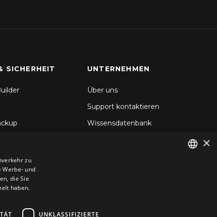
& SICHERHEIT
UNTERNEHMEN
uilder
Über uns
Support kontaktieren
ackup
Wissensdatenbank
×
hronisierung
Blog
d Backup
nverkehr zu
e Werbe- und
ENGLISH
icherheit
n, die Sie
GERMAN
melt haben.
ROMANIAN
ITÄT
UNKLASSIFIZIERTE