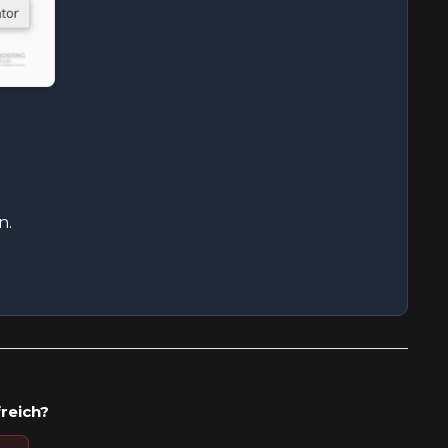
n.
freich?