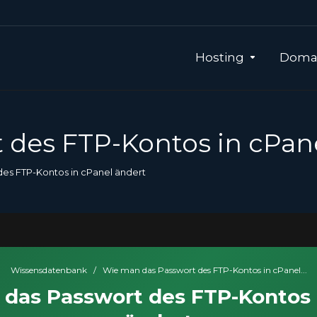
Hosting
Domai
 des FTP-Kontos in cPan
es FTP-Kontos in cPanel ändert
Wissensdatenbank
/
Wie man das Passwort des FTP-Kontos in cPanel...
das Passwort des FTP-Kontos 