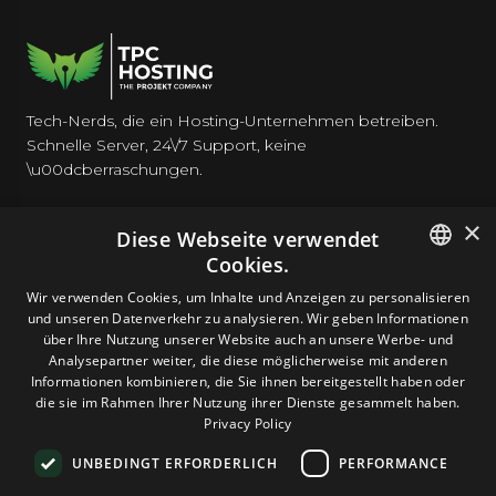
Tech-Nerds, die ein Hosting-Unternehmen betreiben.
Schnelle Server, 24\/7 Support, keine
\u00dcberraschungen.
×
Diese Webseite verwendet
Cookies.
HOSTING
ENGLISH
Wir verwenden Cookies, um Inhalte und Anzeigen zu personalisieren
und unseren Datenverkehr zu analysieren. Wir geben Informationen
GERMAN
über Ihre Nutzung unserer Website auch an unsere Werbe- und
DOMAINS & E-MAIL
Analysepartner weiter, die diese möglicherweise mit anderen
ROMANIAN
Informationen kombinieren, die Sie ihnen bereitgestellt haben oder
die sie im Rahmen Ihrer Nutzung ihrer Dienste gesammelt haben.
TOOLS & SICHERHEIT
Privacy Policy
UNBEDINGT ERFORDERLICH
PERFORMANCE
UNTERNEHMEN