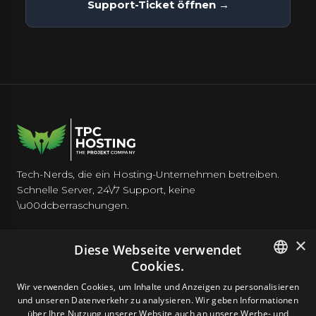
Support-Ticket öffnen →
Tech-Nerds, die ein Hosting-Unternehmen betreiben.
Schnelle Server, 24\/7 Support, keine
\u00dcberraschungen.
×
Diese Webseite verwendet
Cookies.
HOSTING
ENGLISH
Wir verwenden Cookies, um Inhalte und Anzeigen zu personalisieren
und unseren Datenverkehr zu analysieren. Wir geben Informationen
GERMAN
über Ihre Nutzung unserer Website auch an unsere Werbe- und