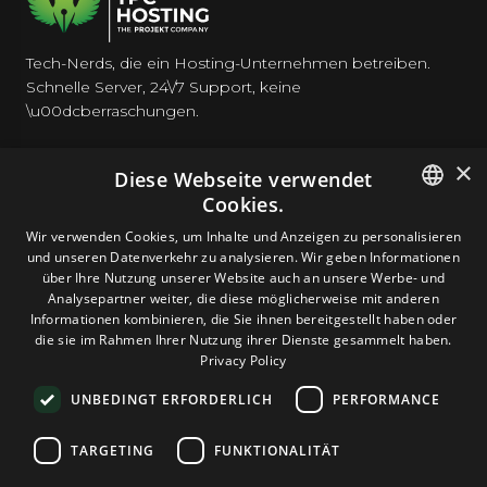
Tech-Nerds, die ein Hosting-Unternehmen betreiben.
Schnelle Server, 24\/7 Support, keine
\u00dcberraschungen.
×
Diese Webseite verwendet
Cookies.
HOSTING
ENGLISH
Wir verwenden Cookies, um Inhalte und Anzeigen zu personalisieren
und unseren Datenverkehr zu analysieren. Wir geben Informationen
GERMAN
über Ihre Nutzung unserer Website auch an unsere Werbe- und
DOMAINS & E-MAIL
Analysepartner weiter, die diese möglicherweise mit anderen
ROMANIAN
Informationen kombinieren, die Sie ihnen bereitgestellt haben oder
die sie im Rahmen Ihrer Nutzung ihrer Dienste gesammelt haben.
TOOLS & SICHERHEIT
Privacy Policy
UNBEDINGT ERFORDERLICH
PERFORMANCE
UNTERNEHMEN
TARGETING
FUNKTIONALITÄT