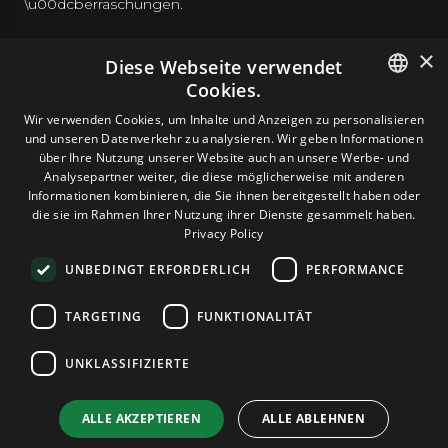
\u00dcberraschungen.
×
Diese Webseite verwendet
Cookies.
HOSTING
ENGLISH
Wir verwenden Cookies, um Inhalte und Anzeigen zu personalisieren
und unseren Datenverkehr zu analysieren. Wir geben Informationen
GERMAN
über Ihre Nutzung unserer Website auch an unsere Werbe- und
DOMAINS & E-MAIL
Analysepartner weiter, die diese möglicherweise mit anderen
ROMANIAN
Informationen kombinieren, die Sie ihnen bereitgestellt haben oder
die sie im Rahmen Ihrer Nutzung ihrer Dienste gesammelt haben.
TOOLS & SICHERHEIT
Privacy Policy
UNBEDINGT ERFORDERLICH
PERFORMANCE
UNTERNEHMEN
TARGETING
FUNKTIONALITÄT
UNKLASSIFIZIERTE
Terms and Conditions
Privacy Policy
Cookie Policy
Imprint
Disclaimer
Urheberrecht: © 2026 TPC Hosting. Alle Rechte vorbehalten.
ALLE AKZEPTIEREN
ALLE ABLEHNEN