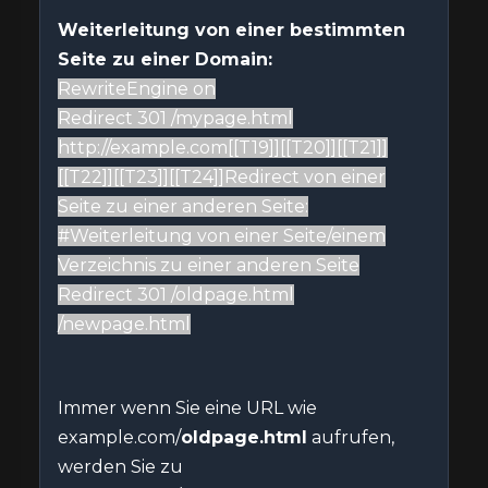
Weiterleitung von einer bestimmten
Seite zu einer Domain:
RewriteEngine on
Redirect 301 /mypage.html
http://example.com[[T19]][[T20]][[T21]]
[[T22]][[T23]][[T24]]Redirect von einer
Seite zu einer anderen Seite:
#Weiterleitung von einer Seite/einem
Verzeichnis zu einer anderen Seite
Redirect 301 /oldpage.html
/newpage.html
Immer wenn Sie eine URL wie
example.com/
oldpage.html
aufrufen,
werden Sie zu