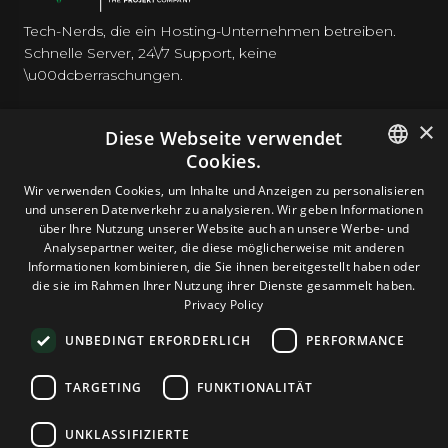
Tech-Nerds, die ein Hosting-Unternehmen betreiben.
Schnelle Server, 24\/7 Support, keine
\u00dcberraschungen.
×
Diese Webseite verwendet
Cookies.
HOSTING
ENGLISH
Wir verwenden Cookies, um Inhalte und Anzeigen zu personalisieren
und unseren Datenverkehr zu analysieren. Wir geben Informationen
GERMAN
über Ihre Nutzung unserer Website auch an unsere Werbe- und
DOMAINS & E-MAIL
Analysepartner weiter, die diese möglicherweise mit anderen
ROMANIAN
Informationen kombinieren, die Sie ihnen bereitgestellt haben oder
die sie im Rahmen Ihrer Nutzung ihrer Dienste gesammelt haben.
TOOLS & SICHERHEIT
Privacy Policy
UNBEDINGT ERFORDERLICH
PERFORMANCE
UNTERNEHMEN
TARGETING
FUNKTIONALITÄT
UNKLASSIFIZIERTE
Terms and Conditions
Privacy Policy
Cookie Policy
Imprint
Disclaimer