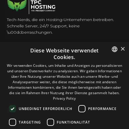
Tech-Nerds, die ein Hosting-Unternehmen betreiben.
Schnelle Server, 24\/7 Support, keine
\u00dcberraschungen.
×
Diese Webseite verwendet
Cookies.
HOSTING
ENGLISH
Wir verwenden Cookies, um Inhalte und Anzeigen zu personalisieren
und unseren Datenverkehr zu analysieren. Wir geben Informationen
GERMAN
über Ihre Nutzung unserer Website auch an unsere Werbe- und
DOMAINS & E-MAIL
Analysepartner weiter, die diese möglicherweise mit anderen
ROMANIAN
Informationen kombinieren, die Sie ihnen bereitgestellt haben oder
die sie im Rahmen Ihrer Nutzung ihrer Dienste gesammelt haben.
TOOLS & SICHERHEIT
Privacy Policy
UNBEDINGT ERFORDERLICH
PERFORMANCE
UNTERNEHMEN
TARGETING
FUNKTIONALITÄT