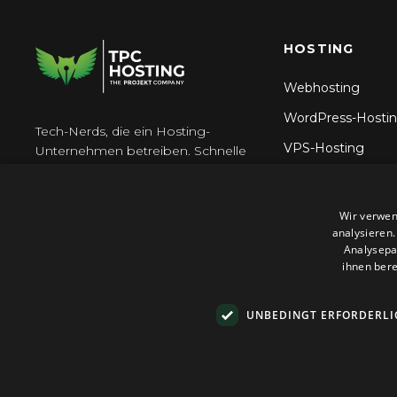
HOSTING
Webhosting
WordPress-Hosti
Tech-Nerds, die ein Hosting-
VPS-Hosting
Unternehmen betreiben. Schnelle
Server, 24\/7 Support, keine
Reseller Hosting
\u00dcberraschungen.
N8n-Hosting
Wir verwen
analysieren
Analysepa
ihnen bere
UNBEDINGT ERFORDERLI