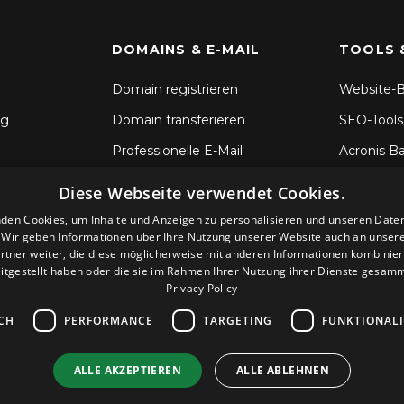
DOMAINS & E-MAIL
TOOLS 
Domain registrieren
Website-B
ng
Domain transferieren
SEO-Tools
Professionelle E-Mail
Acronis B
SSL-Zertifikate
Dateisync
Diese Webseite verwendet Cookies.
CodeGuar
den Cookies, um Inhalte und Anzeigen zu personalisieren und unseren Date
. Wir geben Informationen über Ihre Nutzung unserer Website auch an unser
Sitelock S
rtner weiter, die diese möglicherweise mit anderen Informationen kombiniere
itgestellt haben oder die sie im Rahmen Ihrer Nutzung ihrer Dienste gesam
Privacy Policy
CH
PERFORMANCE
TARGETING
FUNKTIONAL
ALLE AKZEPTIEREN
ALLE ABLEHNEN