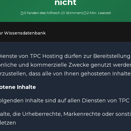
nicht
0 fanden dies hilfreich (0 Stimmen)
2 Min. Lesezeit
ur Wissensdatenbank
Dienste von TPC Hosting dürfen zur Bereitstellu
önliche und kommerzielle Zwecke genutzt werden. 
rzustellen, dass alle von Ihnen gehosteten Inhal
otene Inhalte
olgenden Inhalte sind auf allen Diensten von TPC
alte, die Urheberrechte, Markenrechte oder sons
letzen