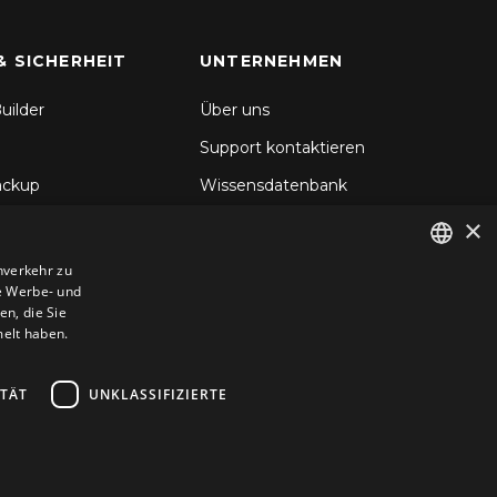
& SICHERHEIT
UNTERNEHMEN
uilder
Über uns
Support kontaktieren
ackup
Wissensdatenbank
×
hronisierung
Blog
d Backup
nverkehr zu
e Werbe- und
ENGLISH
icherheit
n, die Sie
GERMAN
melt haben.
ROMANIAN
ITÄT
UNKLASSIFIZIERTE