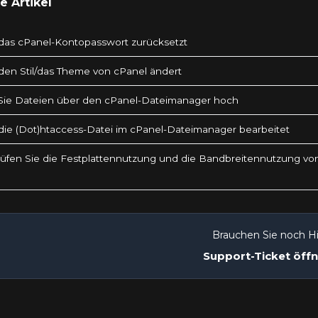
 Artikel
as cPanel-Kontopasswort zurücksetzt
en Stil/das Theme von cPanel ändert
Sie Dateien über den cPanel-Dateimanager hoch
ie (Dot)htaccess-Datei im cPanel-Dateimanager bearbeitet
üfen Sie die Festplattennutzung und die Bandbreitennutzung vo
Brauchen Sie noch Hi
Support-Ticket öff