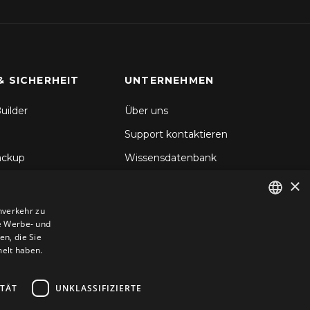
& SICHERHEIT
UNTERNEHMEN
uilder
Über uns
Support kontaktieren
ackup
Wissensdatenbank
×
hronisierung
Blog
d Backup
nverkehr zu
e Werbe- und
ENGLISH
icherheit
n, die Sie
GERMAN
melt haben.
ROMANIAN
ITÄT
UNKLASSIFIZIERTE