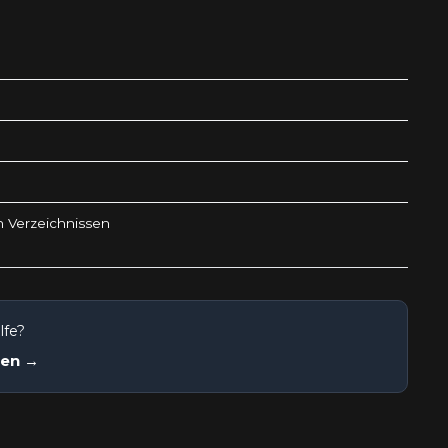
n Verzeichnissen
lfe?
nen →