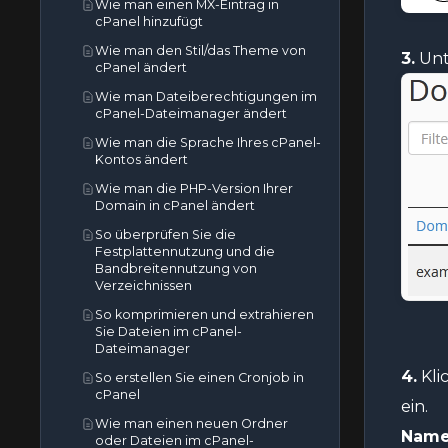
Wie man seine Website auf eine
Wie man einen MX-Eintrag in
cPanel entfernt
Website zu beschleunigen
So aktualisieren Sie die DNS-
beliebige Seite oder externe
cPanel hinzufügt
So erneuern oder neu ausstellen
Nameserver bei NetEarthOne
Domain weiterleitet
Wie man den Stil/das Theme von
Sie ein SSL-Zertifikat in cPanel
oder LogicBoxes-basierten
3.
Un
Wie man eine Domain-
cPanel ändert
Registraren
Wie man einen CSR aus cPanel
Weiterleitung in cPanel entfernt
Wie man Dateiberechtigungen im
abruft
Wie man eine Subdomain in
cPanel-Dateimanager ändert
Premium- und Wildcard-SSL-
cPanel entfernt
Wie man die Sprache Ihres cPanel-
Zertifikate — Wann Sie sie
Wie man eine Add-on-Domain in
Kontos ändert
benötigen und wie Sie sie
cPanel entfernt
installieren
Wie man die PHP-Version Ihrer
Wie man geparkte Domains/Aliase
Domain in cPanel ändert
in cPanel entfernt
So überprüfen Sie die
Festplattennutzung und die
Bandbreitennutzung von
Verzeichnissen
So komprimieren und extrahieren
Sie Dateien im cPanel-
Dateimanager
4.
Kli
So erstellen Sie einen Cronjob in
cPanel
ein.
Wie man einen neuen Ordner
Name
oder Dateien im cPanel-