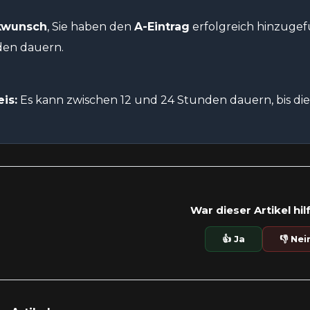
kwunsch
, Sie haben den
A-Eintrag
erfolgreich hinzugef
en dauern.
is:
Es kann zwischen 12 und 24 Stunden dauern, bis d
War dieser Artikel hil
👍 Ja
👎 Nei