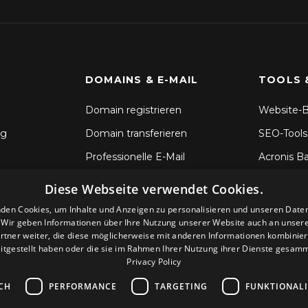
DOMAINS & E-MAIL
TOOLS 
Domain registrieren
Website-B
ng
Domain transferieren
SEO-Tools
Professionelle E-Mail
Acronis B
SSL-Zertifikate
Dateisync
Diese Webseite verwendet Cookies.
CodeGuar
den Cookies, um Inhalte und Anzeigen zu personalisieren und unseren Date
. Wir geben Informationen über Ihre Nutzung unserer Website auch an unser
Sitelock S
rtner weiter, die diese möglicherweise mit anderen Informationen kombiniere
itgestellt haben oder die sie im Rahmen Ihrer Nutzung ihrer Dienste gesam
Privacy Policy
CH
PERFORMANCE
TARGETING
FUNKTIONAL