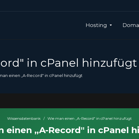
Hosting
Domai
rd" in cPanel hinzufügt
man einen „A-Record" in cPanel hinzufügt
Wissensdatenbank
/
Wie man einen „A-Record" in cPanel hinzufügt
 einen „A-Record" in cPanel h