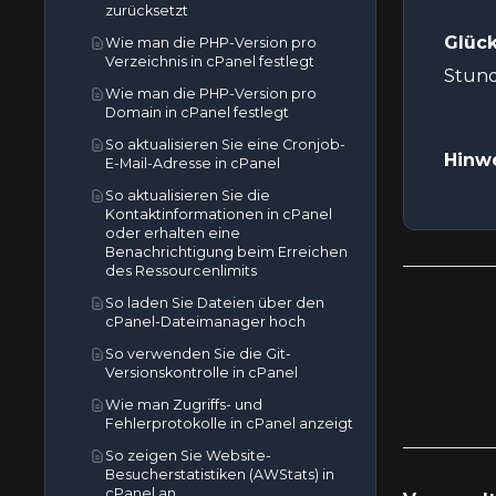
zurücksetzt
Glüc
Wie man die PHP-Version pro
Verzeichnis in cPanel festlegt
Stund
Wie man die PHP-Version pro
Domain in cPanel festlegt
So aktualisieren Sie eine Cronjob-
Hinwe
E-Mail-Adresse in cPanel
So aktualisieren Sie die
Kontaktinformationen in cPanel
oder erhalten eine
Benachrichtigung beim Erreichen
des Ressourcenlimits
So laden Sie Dateien über den
cPanel-Dateimanager hoch
So verwenden Sie die Git-
Versionskontrolle in cPanel
Wie man Zugriffs- und
Fehlerprotokolle in cPanel anzeigt
So zeigen Sie Website-
Besucherstatistiken (AWStats) in
cPanel an