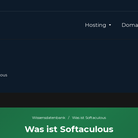
Hosting
Domai
lous
Wissensdatenbank
/
Was ist Softaculous
Was ist Softaculous