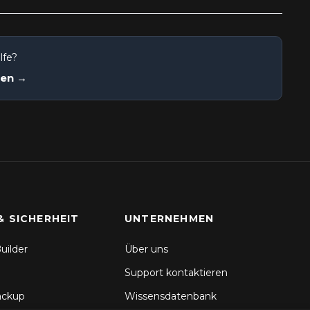
lfe?
nen →
& SICHERHEIT
UNTERNEHMEN
uilder
Über uns
Support kontaktieren
ackup
Wissensdatenbank