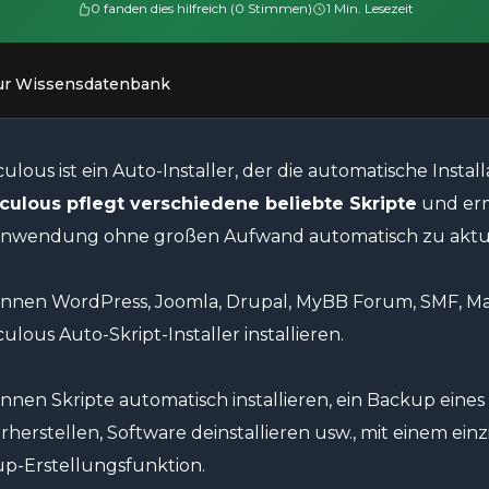
0 fanden dies hilfreich (0 Stimmen)
1 Min. Lesezeit
ur Wissensdatenbank
ulous ist ein Auto-Installer, der die automatische Instal
culous pflegt verschiedene beliebte Skripte
und erm
wendung ohne großen Aufwand automatisch zu aktual
önnen WordPress, Joomla, Drupal, MyBB Forum, SMF, M
ulous Auto-Skript-Installer installieren.
önnen Skripte automatisch installieren, ein Backup eines 
rherstellen, Software deinstallieren usw., mit einem ein
p-Erstellungsfunktion.