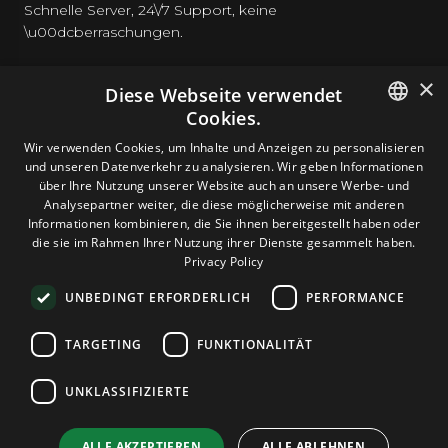
Schnelle Server, 24\/7 Support, keine
\u00dcberraschungen.
×
Diese Webseite verwendet
Cookies.
HOSTING
ENGLISH
Wir verwenden Cookies, um Inhalte und Anzeigen zu personalisieren
und unseren Datenverkehr zu analysieren. Wir geben Informationen
GERMAN
über Ihre Nutzung unserer Website auch an unsere Werbe- und
DOMAINS & E-MAIL
Analysepartner weiter, die diese möglicherweise mit anderen
ROMANIAN
Informationen kombinieren, die Sie ihnen bereitgestellt haben oder
die sie im Rahmen Ihrer Nutzung ihrer Dienste gesammelt haben.
TOOLS & SICHERHEIT
Privacy Policy
UNBEDINGT ERFORDERLICH
PERFORMANCE
UNTERNEHMEN
TARGETING
FUNKTIONALITÄT
UNKLASSIFIZIERTE
Terms and Conditions
Privacy Policy
Cookie Policy
Imprint
Disclaimer
Urheberrecht: © 2026 TPC Hosting. Alle Rechte vorbehalten.
ALLE AKZEPTIEREN
ALLE ABLEHNEN