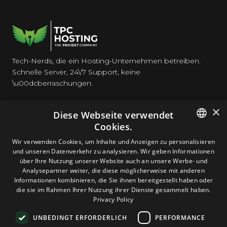
Tech-Nerds, die ein Hosting-Unternehmen betreiben.
Schnelle Server, 24\/7 Support, keine
\u00dcberraschungen.
×
Diese Webseite verwendet
Cookies.
HOSTING
ENGLISH
Wir verwenden Cookies, um Inhalte und Anzeigen zu personalisieren
und unseren Datenverkehr zu analysieren. Wir geben Informationen
GERMAN
über Ihre Nutzung unserer Website auch an unsere Werbe- und
DOMAINS & E-MAIL
Analysepartner weiter, die diese möglicherweise mit anderen
ROMANIAN
Informationen kombinieren, die Sie ihnen bereitgestellt haben oder
die sie im Rahmen Ihrer Nutzung ihrer Dienste gesammelt haben.
TOOLS & SICHERHEIT
Privacy Policy
UNBEDINGT ERFORDERLICH
PERFORMANCE
UNTERNEHMEN