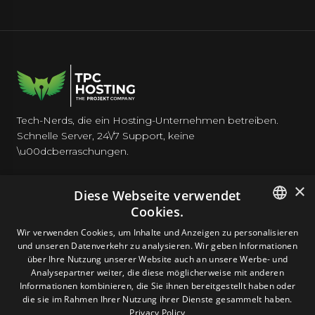
Tech-Nerds, die ein Hosting-Unternehmen betreiben.
Schnelle Server, 24\/7 Support, keine
\u00dcberraschungen.
×
Diese Webseite verwendet
Cookies.
HOSTING
ENGLISH
Wir verwenden Cookies, um Inhalte und Anzeigen zu personalisieren
und unseren Datenverkehr zu analysieren. Wir geben Informationen
GERMAN
über Ihre Nutzung unserer Website auch an unsere Werbe- und
DOMAINS & E-MAIL
Analysepartner weiter, die diese möglicherweise mit anderen
ROMANIAN
Informationen kombinieren, die Sie ihnen bereitgestellt haben oder
die sie im Rahmen Ihrer Nutzung ihrer Dienste gesammelt haben.
TOOLS & SICHERHEIT
Privacy Policy