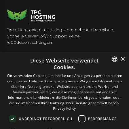
Tech-Nerds, die ein Hosting-Unternehmen betreiben.
Schnelle Server, 24\/7 Support, keine
\u00dcberraschungen.
×
Diese Webseite verwendet
Cookies.
HOSTING
ENGLISH
Wir verwenden Cookies, um Inhalte und Anzeigen zu personalisieren
und unseren Datenverkehr zu analysieren. Wir geben Informationen
GERMAN
über Ihre Nutzung unserer Website auch an unsere Werbe- und
DOMAINS & E-MAIL
Analysepartner weiter, die diese möglicherweise mit anderen
ROMANIAN
Informationen kombinieren, die Sie ihnen bereitgestellt haben oder
die sie im Rahmen Ihrer Nutzung ihrer Dienste gesammelt haben.
TOOLS & SICHERHEIT
Privacy Policy
UNBEDINGT ERFORDERLICH
PERFORMANCE
UNTERNEHMEN