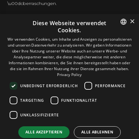
\u00dcberraschungen.
×
Diese Webseite verwendet
Cookies.
HOSTING
ENGLISH
Wir verwenden Cookies, um Inhalte und Anzeigen zu personalisieren
und unseren Datenverkehr zu analysieren. Wir geben Informationen
GERMAN
über Ihre Nutzung unserer Website auch an unsere Werbe- und
DOMAINS & E-MAIL
Analysepartner weiter, die diese möglicherweise mit anderen
ROMANIAN
Informationen kombinieren, die Sie ihnen bereitgestellt haben oder
die sie im Rahmen Ihrer Nutzung ihrer Dienste gesammelt haben.
TOOLS & SICHERHEIT
Privacy Policy
UNBEDINGT ERFORDERLICH
PERFORMANCE
UNTERNEHMEN
TARGETING
FUNKTIONALITÄT
UNKLASSIFIZIERTE
Terms and Conditions
Privacy Policy
Cookie Policy
Imprint
Disclaimer
Urheberrecht: © 2026 TPC Hosting. Alle Rechte vorbehalten.
ALLE AKZEPTIEREN
ALLE ABLEHNEN