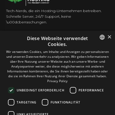
Tech-Nerds, die ein Hosting-Unternehmen betreiben.
Schnelle Server, 24\/7 Support, keine
\u00dcberraschungen.
×
Diese Webseite verwendet
Cookies.
HOSTING
ENGLISH
Wir verwenden Cookies, um Inhalte und Anzeigen zu personalisieren
und unseren Datenverkehr zu analysieren. Wir geben Informationen
GERMAN
über Ihre Nutzung unserer Website auch an unsere Werbe- und
DOMAINS & E-MAIL
Analysepartner weiter, die diese möglicherweise mit anderen
ROMANIAN
Informationen kombinieren, die Sie ihnen bereitgestellt haben oder
die sie im Rahmen Ihrer Nutzung ihrer Dienste gesammelt haben.
TOOLS & SICHERHEIT
Privacy Policy
UNBEDINGT ERFORDERLICH
PERFORMANCE
UNTERNEHMEN
TARGETING
FUNKTIONALITÄT
UNKLASSIFIZIERTE