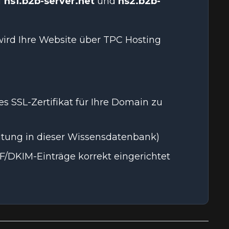
f
ns1.b2b-server.net
und
ns2.b2b-
wird Ihre Website über TPC Hosting
s SSL-Zertifikat für Ihre Domain zu
itung in dieser Wissensdatenbank)
PF/DKIM-Einträge korrekt eingerichtet