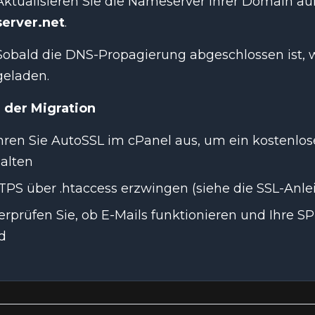
Aktualisieren Sie die Nameserver Ihrer Domain au
server.net
.
Sobald die DNS-Propagierung abgeschlossen ist, 
geladen.
 der Migration
ren Sie AutoSSL im cPanel aus, um ein kostenlose
alten
PS über .htaccess erzwingen (siehe die SSL-Anle
rprüfen Sie, ob E-Mails funktionieren und Ihre S
d