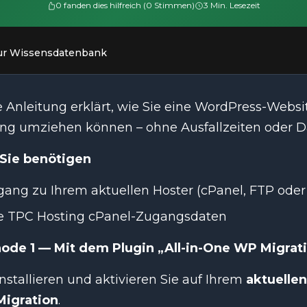
0 fanden dies hilfreich (0 Stimmen)
3 Min. Lesezeit
ur Wissensdatenbank
e Anleitung erklärt, wie Sie eine WordPress-Webs
ing umziehen können – ohne Ausfallzeiten oder Da
Sie benötigen
ang zu Ihrem aktuellen Hoster (cPanel, FTP oder 
re TPC Hosting cPanel-Zugangsdaten
ode 1 — Mit dem Plugin „All-in-One WP Migrati
Installieren und aktivieren Sie auf Ihrem
aktuellen
Migration
.