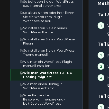
So beheben Sie den WordPress
Dateimanager erstellt
Meth
500 Internal Server Error
So erstellen Sie ein zusätzliches
So aktualisieren oder installieren
Web-Disk-Konto in cPanel
Teil
Sie ein WordPress-Plugin
Wie man die (Dot)htaccess-Datei
zwangsweise neu
im cPanel-Dateimanager
So installieren Sie ein neues
bearbeitet
WordPress-Theme
Wie man eine Datei im cPanel-
So installieren Sie ein WordPress-
Dateimanager bearbeitet
Plugin
Teil
So bearbeiten oder löschen Sie
So installieren Sie ein WordPress-
einen Cronjob in cPanel
Theme manuell
So bearbeiten oder entfernen Sie
Wie man ein WordPress-Plugin
einen Eintrag in cPanel
manuell installiert
So bearbeiten oder entfernen Sie
Wie man WordPress zu TPC
einen MX-Eintrag in cPanel
Hosting migriert
Wie man einen CNAME-Eintrag in
Wie man einen Beitrag in
cPanel bearbeitet oder entfernt
WordPress entfernt
Wie man das cPanel-
So entfernen Sie
Teil
Kontopasswort zurücksetzt
Beispielkommentare und -
Wie man die PHP-Version auf die
beiträge aus WordPress
Standardversion in cPanel