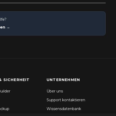
lfe?
nen →
& SICHERHEIT
UNTERNEHMEN
uilder
Über uns
Support kontaktieren
ackup
Wissensdatenbank