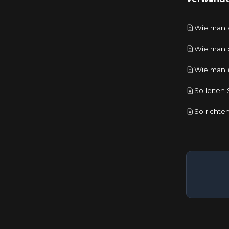
Wie man a
Wie man d
Wie man e
So leiten
So richten