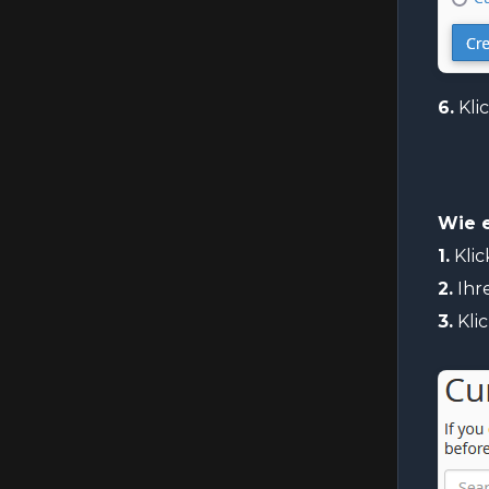
Besucherstatistiken (AWStats) in
cPanel an
6.
Kli
Wie 
1.
Klic
2.
Ihr
3.
Kli