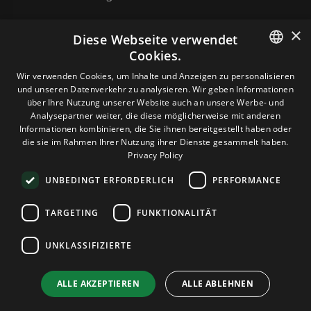
×
Diese Webseite verwendet
Cookies.
HOSTING
ENGLISH
Wir verwenden Cookies, um Inhalte und Anzeigen zu personalisieren
und unseren Datenverkehr zu analysieren. Wir geben Informationen
GERMAN
über Ihre Nutzung unserer Website auch an unsere Werbe- und
DOMAINS & E-MAIL
Analysepartner weiter, die diese möglicherweise mit anderen
ROMANIAN
Informationen kombinieren, die Sie ihnen bereitgestellt haben oder
die sie im Rahmen Ihrer Nutzung ihrer Dienste gesammelt haben.
TOOLS & SICHERHEIT
Privacy Policy
UNBEDINGT ERFORDERLICH
PERFORMANCE
UNTERNEHMEN
TARGETING
FUNKTIONALITÄT
UNKLASSIFIZIERTE
Terms and Conditions
Privacy Policy
Cookie Policy
Imprint
Disclaimer
Urheberrecht: © 2026 TPC Hosting. Alle Rechte vorbehalten.
ALLE AKZEPTIEREN
ALLE ABLEHNEN