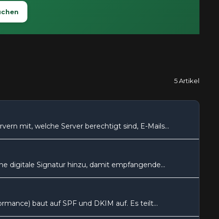
uchen
5 Artikel
rn mit, welche Server berechtigt sind, E-Mails...
e digitale Signatur hinzu, damit empfangende...
ance) baut auf SPF und DKIM auf. Es teilt...