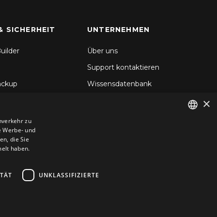
& SICHERHEIT
UNTERNEHMEN
uilder
Über uns
Support kontaktieren
ackup
Wissensdatenbank
×
hronisierung
Blog
d Backup
nverkehr zu
e Werbe- und
ENGLISH
icherheit
n, die Sie
GERMAN
melt haben.
ROMANIAN
ITÄT
UNKLASSIFIZIERTE