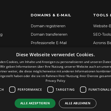
DOMAINS & E-MAIL
TOOLS 
Domain registrieren
Website-B
ng
Domain transferieren
SEO-Tools
Professionelle E-Mail
Acronis B
SSL-Zertifikate
Dateisync
Diese Webseite verwendet Cookies.
CodeGuar
den Cookies, um Inhalte und Anzeigen zu personalisieren und unseren Date
. Wir geben Informationen über Ihre Nutzung unserer Website auch an unser
Sitelock S
rtner weiter, die diese möglicherweise mit anderen Informationen kombiniere
itgestellt haben oder die sie im Rahmen Ihrer Nutzung ihrer Dienste gesam
Privacy Policy
CH
PERFORMANCE
TARGETING
FUNKTIONAL
ALLE AKZEPTIEREN
ALLE ABLEHNEN