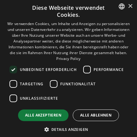
×
Diese Webseite verwendet
Cookies.
HOSTING
ENGLISH
Wir verwenden Cookies, um Inhalte und Anzeigen zu personalisieren
und unseren Datenverkehr zu analysieren. Wir geben Informationen
GERMAN
über Ihre Nutzung unserer Website auch an unsere Werbe- und
DOMAINS & E-MAIL
Analysepartner weiter, die diese möglicherweise mit anderen
ROMANIAN
Informationen kombinieren, die Sie ihnen bereitgestellt haben oder
die sie im Rahmen Ihrer Nutzung ihrer Dienste gesammelt haben.
TOOLS & SICHERHEIT
Privacy Policy
UNBEDINGT ERFORDERLICH
PERFORMANCE
UNTERNEHMEN
TARGETING
FUNKTIONALITÄT
UNKLASSIFIZIERTE
Terms and Conditions
Privacy Policy
Cookie Policy
Imprint
Disclaimer
Urheberrecht: © 2026 TPC Hosting. Alle Rechte vorbehalten.
ALLE AKZEPTIEREN
ALLE ABLEHNEN
DETAILS ANZEIGEN