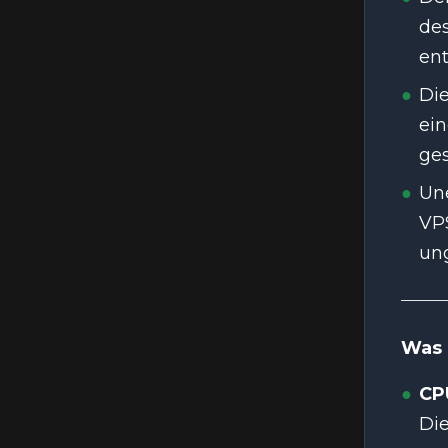
Besucherstatistiken (AWStats) in
de
cPanel an
ent
Di
ei
ge
Un
VPS
un
Was 
CP
Die