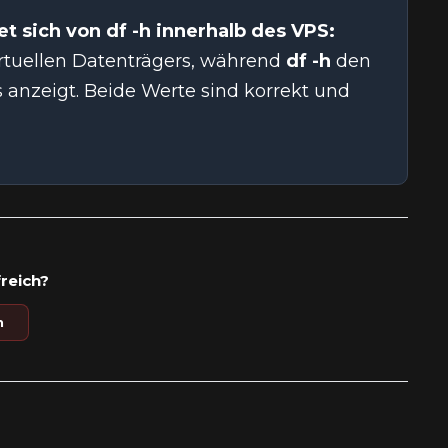
et sich von df -h innerhalb des VPS:
irtuellen Datenträgers, während
df -h
den
 anzeigt. Beide Werte sind korrekt und
freich?
n