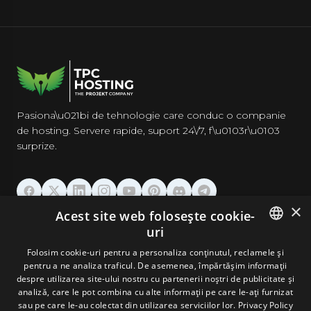
Pasiona\u021bi de tehnologie care conduc o companie
de hosting. Servere rapide, suport 24\/7, f\u0103r\u0103
surprize.
×
Acest site web folosește cookie-
GĂZDUIRE
uri
ENGLISH
Folosim cookie-uri pentru a personaliza conținutul, reclamele și
DOMENII & EMAIL
pentru a ne analiza traficul. De asemenea, împărtășim informații
GERMAN
despre utilizarea site-ului nostru cu partenerii noștri de publicitate și
analiză, care le pot combina cu alte informații pe care le-ați furnizat
UNELTE & SECURITATE
ROMANIAN
sau pe care le-au colectat din utilizarea serviciilor lor.
Privacy Policy