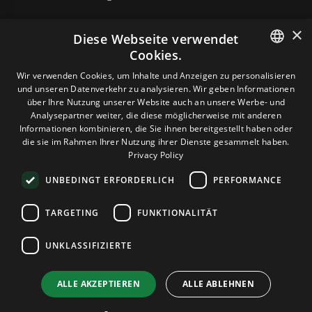
×
Diese Webseite verwendet
Cookies.
HOSTING
ENGLISH
Wir verwenden Cookies, um Inhalte und Anzeigen zu personalisieren
und unseren Datenverkehr zu analysieren. Wir geben Informationen
GERMAN
über Ihre Nutzung unserer Website auch an unsere Werbe- und
DOMAINS & E-MAIL
Analysepartner weiter, die diese möglicherweise mit anderen
ROMANIAN
Informationen kombinieren, die Sie ihnen bereitgestellt haben oder
die sie im Rahmen Ihrer Nutzung ihrer Dienste gesammelt haben.
TOOLS & SICHERHEIT
Privacy Policy
UNBEDINGT ERFORDERLICH
PERFORMANCE
UNTERNEHMEN
TARGETING
FUNKTIONALITÄT
UNKLASSIFIZIERTE
Terms and Conditions
Privacy Policy
Cookie Policy
Imprint
Disclaimer
Urheberrecht: © 2026 TPC Hosting. Alle Rechte vorbehalten.
ALLE AKZEPTIEREN
ALLE ABLEHNEN