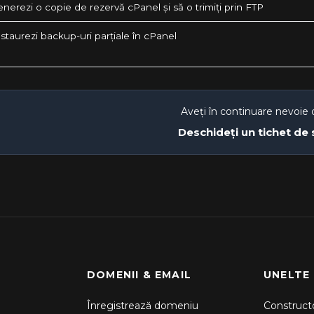
erezi o copie de rezervă cPanel și să o trimiți prin FTP
staurezi backup-uri parțiale în cPanel
Aveți în continuare nevoie 
Deschideți un tichet de
DOMENII & EMAIL
UNELTE
Înregistrează domeniu
Constructo