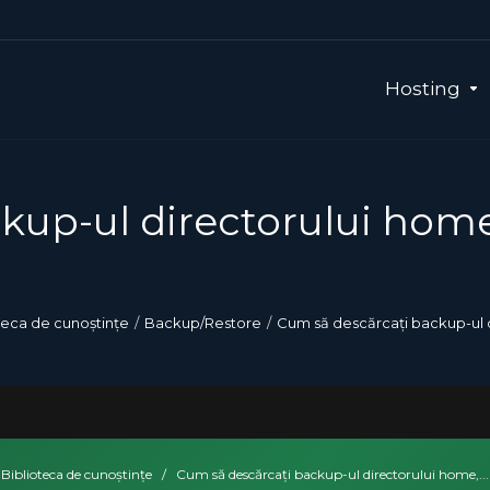
Hosting
kup-ul directorului home
teca de cunoștințe
Backup/Restore
Cum să descărcați backup-ul d
Biblioteca de cunoștințe
/
Cum să descărcați backup-ul directorului home,...