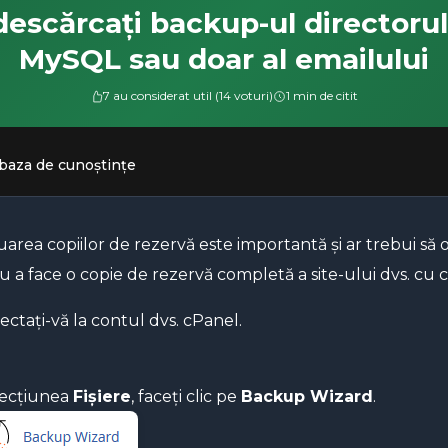
escărcați backup-ul directoru
MySQL sau doar al emailului
7 au considerat util (14 voturi)
1 min de citit
 baza de cunoștințe
area copiilor de rezervă este importantă și ar trebui să o
u a face o copie de rezervă completă a site-ului dvs. cu 
ctați-vă la contul dvs. cPanel.
secțiunea
Fișiere
, faceți clic pe
Backup Wizard
.