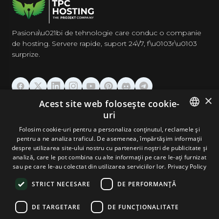
Pasiona\u021bi de tehnologie care conduc o companie
de hosting. Servere rapide, suport 24\/7, f\u0103r\u0103
surprize.
×
Acest site web folosește cookie-
GĂZDUIRE
uri
ENGLISH
Folosim cookie-uri pentru a personaliza conținutul, reclamele și
DOMENII & EMAIL
pentru a ne analiza traficul. De asemenea, împărtășim informații
GERMAN
despre utilizarea site-ului nostru cu partenerii noștri de publicitate și
analiză, care le pot combina cu alte informații pe care le-ați furnizat
UNELTE & SECURITATE
ROMANIAN
sau pe care le-au colectat din utilizarea serviciilor lor.
Privacy Policy
STRICT NECESARE
DE PERFORMANȚĂ
COMPANIE
DE TARGETARE
DE FUNCŢIONALITATE