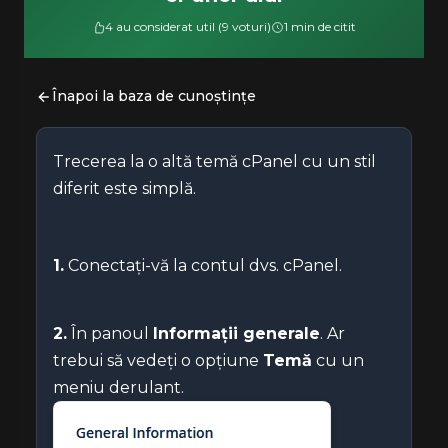
4 au considerat util (9 voturi)
1 min de citit
Înapoi la baza de cunoștințe
Trecerea la o altă temă cPanel cu un stil
diferit este simplă.
1.
Conectați-vă la contul dvs. cPanel.
2.
În panoul
Informații generale
. Ar
trebui să vedeți o opțiune
Temă
cu un
meniu derulant.