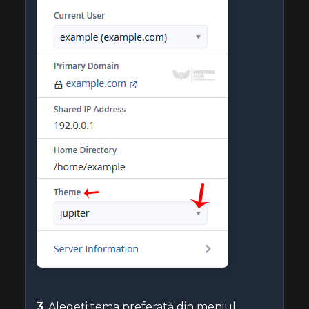
3
. Alegeți tema preferată din meniul