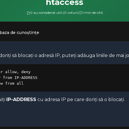
htaccess
0 au considerat util (0 voturi)
1 min de citit
 baza de cunoștințe
oriți să blocați o adresă IP, puteți adăuga liniile de mai jos
er allow, deny

y from IP-ADDRESS

iți
IP-ADDRESS
cu adresa IP pe care doriți să o blocați.