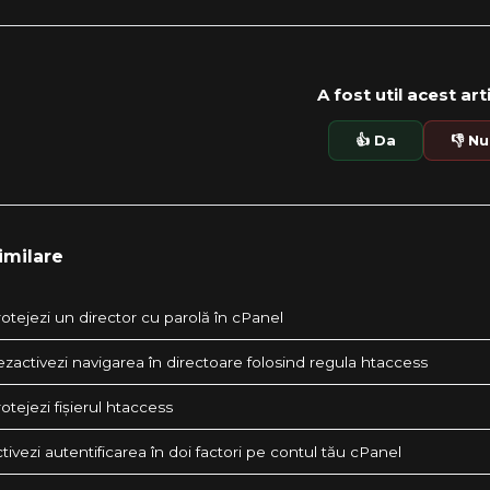
A fost util acest art
👍 Da
👎 Nu
imilare
otejezi un director cu parolă în cPanel
zactivezi navigarea în directoare folosind regula htaccess
tejezi fișierul htaccess
ivezi autentificarea în doi factori pe contul tău cPanel