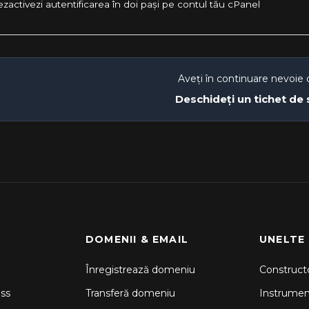
activezi autentificarea în doi pași pe contul tău cPanel
Aveți în continuare nevoie 
Deschideți un tichet de
DOMENII & EMAIL
UNELTE
Înregistrează domeniu
Constructo
ss
Transferă domeniu
Instrume