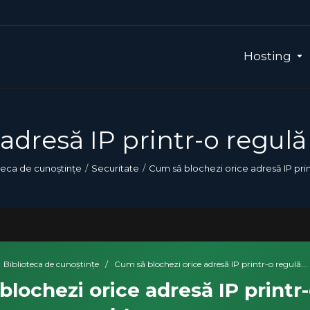
Hosting
adresă IP printr-o regul
teca de cunoștințe
Securitate
Cum să blochezi orice adresă IP pri
Biblioteca de cunoștințe
/
Cum să blochezi orice adresă IP printr-o regulă...
lochezi orice adresă IP printr