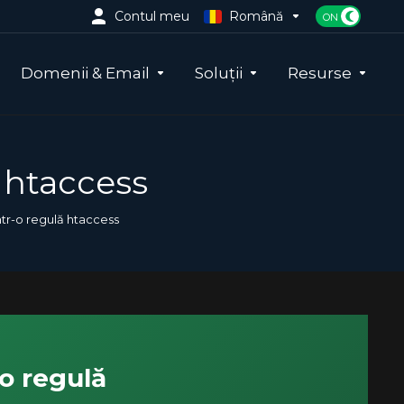
Contul meu
Română
Domenii & Email
Soluții
Resurse
ă htaccess
ntr-o regulă htaccess
-o regulă