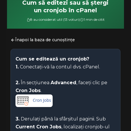
Cum să editezi sau să ștergi
un cronjob în cPanel
8 au considerat util (13 voturi)
1 min de citit
Înapoi la baza de cunoștințe
Cum se editează un cronjob?
1.
Conectați-vă la contul dvs. cPanel.
2.
În secțiunea
Advanced
, faceți clic pe
Cron Jobs
.
3.
Derulați până la sfârșitul paginii. Sub
Current Cron Jobs
, localizați cronjob-ul