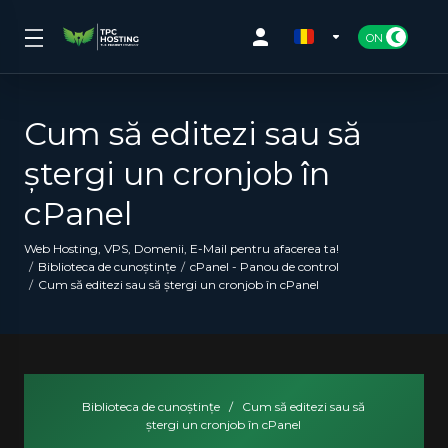
Cum să editezi sau să
ștergi un cronjob în
cPanel
Web Hosting, VPS, Domenii, E-Mail pentru afacerea ta!
Biblioteca de cunoștințe
cPanel - Panou de control
Cum să editezi sau să ștergi un cronjob în cPanel
Biblioteca de cunoștințe
/
Cum să editezi sau să
ștergi un cronjob în cPanel