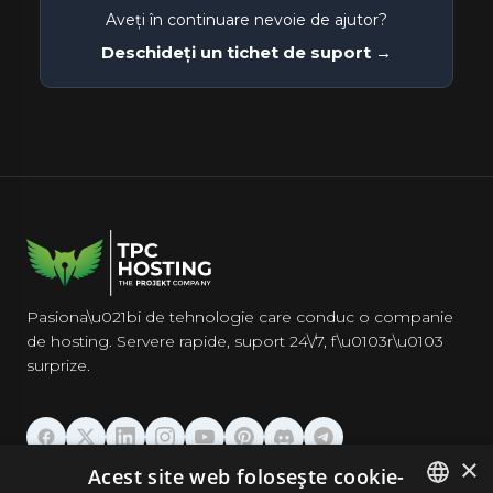
Aveți în continuare nevoie de ajutor?
Deschideți un tichet de suport →
Pasiona\u021bi de tehnologie care conduc o companie
de hosting. Servere rapide, suport 24\/7, f\u0103r\u0103
surprize.
×
Acest site web folosește cookie-
GĂZDUIRE