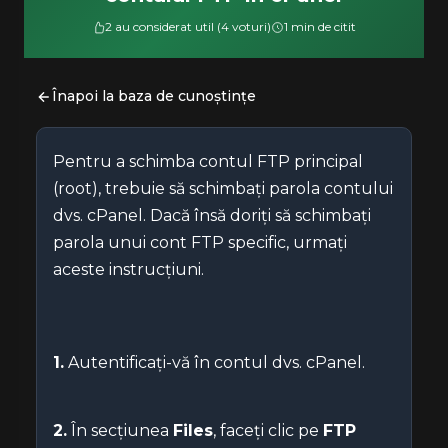
2 au considerat util (4 voturi)
1 min de citit
Înapoi la baza de cunoștințe
Pentru a schimba contul FTP principal
(root), trebuie să schimbați parola contului
dvs. cPanel. Dacă însă doriți să schimbați
parola unui cont FTP specific, urmați
aceste instrucțiuni.
1.
Autentificați-vă în contul dvs. cPanel.
2.
În secțiunea
Files
, faceți clic pe
FTP