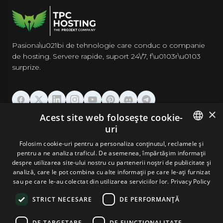
Pasiona\u021bi de tehnologie care conduc o companie
de hosting. Servere rapide, suport 24\/7, f\u0103r\u0103
surprize.
×
Acest site web folosește cookie-
GĂZDUIRE
uri
ENGLISH
Folosim cookie-uri pentru a personaliza conținutul, reclamele și
DOMENII & EMAIL
pentru a ne analiza traficul. De asemenea, împărtășim informații
GERMAN
despre utilizarea site-ului nostru cu partenerii noștri de publicitate și
analiză, care le pot combina cu alte informații pe care le-ați furnizat
UNELTE & SECURITATE
ROMANIAN
sau pe care le-au colectat din utilizarea serviciilor lor.
Privacy Policy
STRICT NECESARE
DE PERFORMANȚĂ
COMPANIE
DE TARGETARE
DE FUNCŢIONALITATE