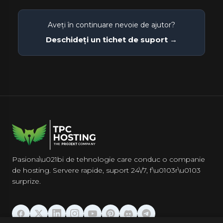
Aveți în continuare nevoie de ajutor?
Deschideți un tichet de suport →
Pasiona\u021bi de tehnologie care conduc o companie
de hosting. Servere rapide, suport 24\/7, f\u0103r\u0103
surprize.