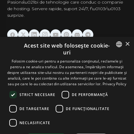
Pasiona\u021bi de tehnologie care conduc o companie
de hosting. Servere rapide, suport 24\/7, f\u0103r\u0103
surprize.
×
Acest site web folosește cookie-
GĂZDUIRE
uri
ENGLISH
Folosim cookie-uri pentru a personaliza conținutul, reclamele și
DOMENII & EMAIL
pentru a ne analiza traficul. De asemenea, împărtășim informații
GERMAN
despre utilizarea site-ului nostru cu partenerii noștri de publicitate și
analiză, care le pot combina cu alte informații pe care le-ați furnizat
UNELTE & SECURITATE
ROMANIAN
sau pe care le-au colectat din utilizarea serviciilor lor.
Privacy Policy
STRICT NECESARE
DE PERFORMANȚĂ
COMPANIE
DE TARGETARE
DE FUNCŢIONALITATE
NECLASIFICATE
Terms and Conditions
Privacy Policy
Cookie Policy
Imprint
Disclaimer
Copyright © 2026 TPC Hosting. Toate drepturile rezervate.