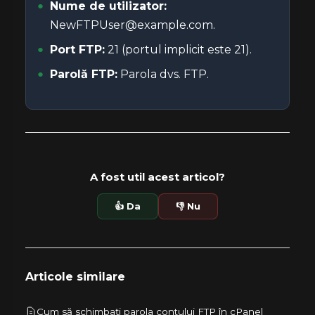
Nume de utilizator:
NewFTPUser@example.com.
Port FTP:
21 (portul implicit este 21).
Parolă FTP:
Parola dvs. FTP.
A fost util acest articol?
👍 Da
👎 Nu
Articole similare
Cum să schimbați parola contului FTP în cPanel