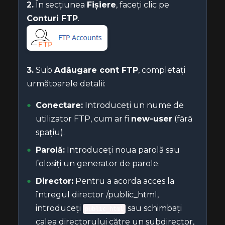
2.
În secțiunea
Fișiere
, faceți clic pe
Conturi FTP
.
3.
Sub
Adăugare cont FTP
, completați
următoarele detalii:
Conectare:
Introduceți un nume de
utilizator FTP, cum ar fi
new-user
(fără
spațiu).
Parolă:
Introduceți noua parolă sau
folosiți un generator de parole.
Director:
Pentru a acorda acces la
întregul director /public_html,
introduceți
sau schimbați
public_html
calea directorului către un subdirector,