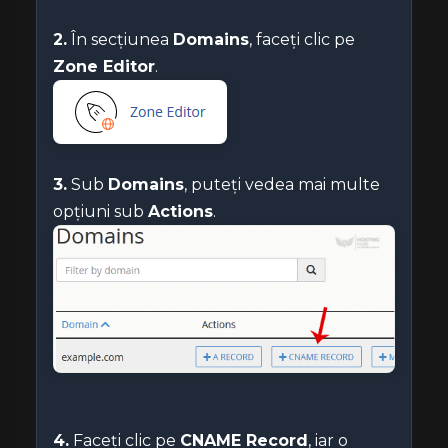
2.
În secțiunea
Domains
, faceți clic pe
Zone Editor
.
3.
Sub
Domains
, puteți vedea mai multe
opțiuni sub
Actions
.
4.
Faceți clic pe
CNAME Record
, iar o