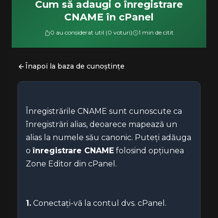
Cum să adaugi o înregistrare
CNAME în cPanel
0 au considerat util (0 voturi)
1 min de citit
Înapoi la baza de cunoștințe
Înregistrările CNAME sunt cunoscute ca
înregistrări alias, deoarece mapează un
alias la numele său canonic. Puteți adăuga
o
înregistrare CNAME
folosind opțiunea
Zone Editor din cPanel.
1.
Conectați-vă la contul dvs. cPanel.