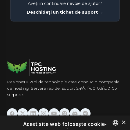
Aveți în continuare nevoie de ajutor?
Deschideți un tichet de suport →
Pasiona\u021bi de tehnologie care conduc o companie
de hosting. Servere rapide, suport 24\/7, f\u0103r\u0103
surprize.
×
Acest site web folosește cookie-
GĂZDUIRE