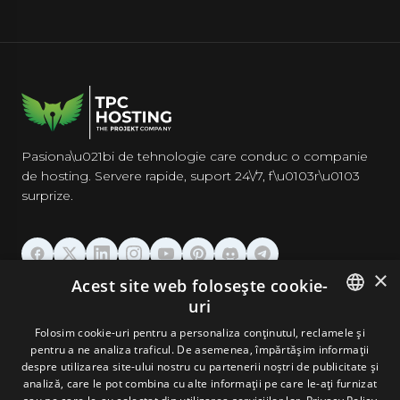
Pasiona\u021bi de tehnologie care conduc o companie
de hosting. Servere rapide, suport 24\/7, f\u0103r\u0103
surprize.
×
Acest site web folosește cookie-
GĂZDUIRE
uri
ENGLISH
Folosim cookie-uri pentru a personaliza conținutul, reclamele și
DOMENII & EMAIL
pentru a ne analiza traficul. De asemenea, împărtășim informații
GERMAN
despre utilizarea site-ului nostru cu partenerii noștri de publicitate și
analiză, care le pot combina cu alte informații pe care le-ați furnizat
UNELTE & SECURITATE
ROMANIAN