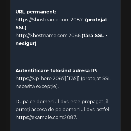
URL permanent:
https://$hostname.com:2087
(protejat
SSL)
.
http://$hostname.com:2086
(fără SSL -
nesigur)
.
Autentificare folosind adresa IP:
https://$ip-here:2087[[T35]] (protejat SSL –
necesită excepție).
După ce domeniul dvs. este propagat, îl
puteți accesa de pe domeniul dvs. astfel:
https://example.com:2087.