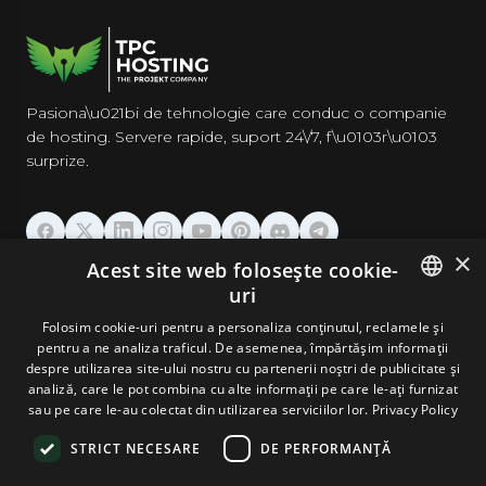
Pasiona\u021bi de tehnologie care conduc o companie
de hosting. Servere rapide, suport 24\/7, f\u0103r\u0103
surprize.
×
Acest site web folosește cookie-
GĂZDUIRE
uri
ENGLISH
Folosim cookie-uri pentru a personaliza conținutul, reclamele și
DOMENII & EMAIL
pentru a ne analiza traficul. De asemenea, împărtășim informații
GERMAN
despre utilizarea site-ului nostru cu partenerii noștri de publicitate și
analiză, care le pot combina cu alte informații pe care le-ați furnizat
UNELTE & SECURITATE
ROMANIAN
sau pe care le-au colectat din utilizarea serviciilor lor.
Privacy Policy
STRICT NECESARE
DE PERFORMANȚĂ
COMPANIE