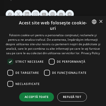
×
Acest site web folosește cookie-
GĂZDUIRE
uri
ENGLISH
Folosim cookie-uri pentru a personaliza conținutul, reclamele și
DOMENII & EMAIL
pentru a ne analiza traficul. De asemenea, împărtășim informații
GERMAN
despre utilizarea site-ului nostru cu partenerii noștri de publicitate și
analiză, care le pot combina cu alte informații pe care le-ați furnizat
UNELTE & SECURITATE
ROMANIAN
sau pe care le-au colectat din utilizarea serviciilor lor.
Privacy Policy
STRICT NECESARE
DE PERFORMANȚĂ
COMPANIE
DE TARGETARE
DE FUNCŢIONALITATE
NECLASIFICATE
Terms and Conditions
Privacy Policy
Cookie Policy
Imprint
Disclaimer
Copyright © 2026 TPC Hosting. Toate drepturile rezervate.
ACCEPTĂ TOATE
REFUZĂ TOT