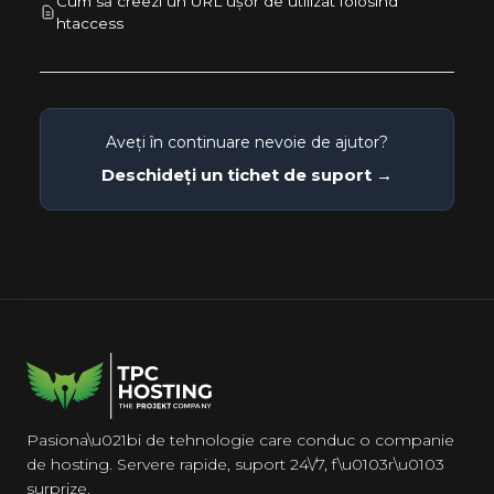
Cum să creezi un URL ușor de utilizat folosind
htaccess
Aveți în continuare nevoie de ajutor?
Deschideți un tichet de suport →
Pasiona\u021bi de tehnologie care conduc o companie
de hosting. Servere rapide, suport 24\/7, f\u0103r\u0103
surprize.