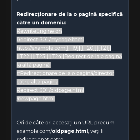
Redirecționare de la o pagină specifică
către un domeniu:
RewriteEngine on
Redirect 301 /mypage.html
http://example.com[[T19]][[T20]][[T21]]
[[T22]][[T23]][[T24]]Redirect de la o pagină
la altă pagină:
#Redirecționare de la o pagină/director
către altă pagină
Redirect 301 /oldpage.html
/newpage.html
Ori de câte ori accesați un URL precum
example.com/
oldpage.html
, veți fi
redirecționat către