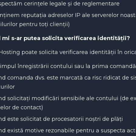
pectăm cerințele legale și de reglementare
ținem reputația adreselor IP ale serverelor noastr
lurilor pentru toți clienții)
mi s-ar putea solicita verificarea identității?
osting poate solicita verificarea identității în oric
timpul înregistrării contului sau la prima comandă
d comanda dvs. este marcată ca risc ridicat de s
curilor
d solicitați modificări sensibile ale contului (de e
elor de contact)
d este solicitat de procesatorii noștri de plăți
d există motive rezonabile pentru a suspecta acti