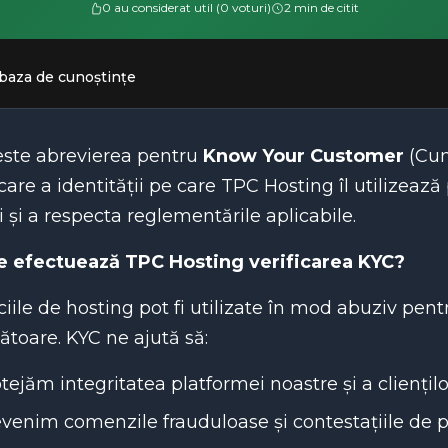
0 au considerat util (0 voturi)
2 min de citit
 baza de cunoștințe
este abrevierea pentru
Know Your Customer
(Cun
icare a identității pe care TPC Hosting îl utilizează
i și a respecta reglementările aplicabile.
e efectuează TPC Hosting verificarea KYC?
ciile de hosting pot fi utilizate în mod abuziv pent
toare. KYC ne ajută să:
tejăm integritatea platformei noastre și a cliențil
venim comenzile frauduloase și contestațiile de p