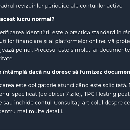
cadrul revizuirilor periodice ale conturilor active
 acest lucru normal?
erificarea identității este o practică standard în r
tuțiilor financiare și al platformelor online. Vă pro
jează pe noi. Procesul este simplu, iar documentel
itate.
e întâmplă dacă nu doresc să furnizez docume
icarea este obligatorie atunci când este solicitat
nul specificat (de obicei 7 zile), TPC Hosting poat
e sau închide contul. Consultați articolul despre c
entru mai multe detalii.