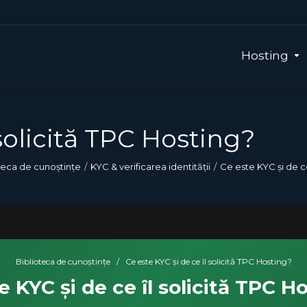
Hosting
 solicită TPC Hosting?
teca de cunoștințe
KYC & verificarea identității
Ce este KYC și de ce
Biblioteca de cunoștințe
/
Ce este KYC și de ce îl solicită TPC Hosting?
e KYC și de ce îl solicită TPC H