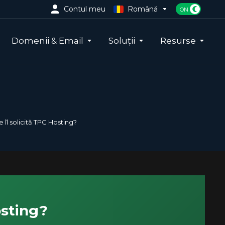
Contul meu
Română
Domenii & Email
Soluții
Resurse
 îl solicită TPC Hosting?
osting?