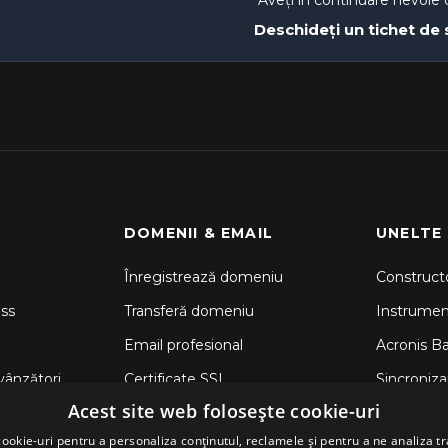
Aveți în continuare nevoie 
Deschideți un tichet de
DOMENII & EMAIL
UNELTE
Înregistrează domeniu
Constructo
ss
Transferă domeniu
Instrume
Email profesional
Acronis B
vânzători
Certificate SSL
Sincronizar
Acest site web folosește cookie-uri
CodeGuar
ookie-uri pentru a personaliza conținutul, reclamele și pentru a ne analiza tr
Securitate