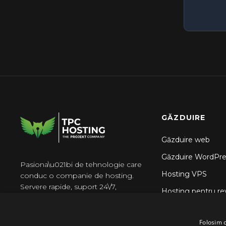
configurare inițială
resurse
WooCommerce — Sfaturi de
Cum să încarci fișiere prin
performanță și probleme
intermediul managerului de fișiere
frecvente
cPanel
Cum să utilizați Git Version Control
în cPanel
Cum să vizualizați jurnalele de
acces și de erori în cPanel
Cum să vizualizați statisticile
vizitatorilor site-ului (AWStats) în
GĂZDUIRE
cPanel
Găzduire web
Găzduire WordPre
Pasiona\u021bi de tehnologie care
Hosting VPS
conduc o companie de hosting.
Servere rapide, suport 24\/7,
Hosting pentru re
f\u0103r\u0103 surprize.
Găzduire N8n
Folosim c