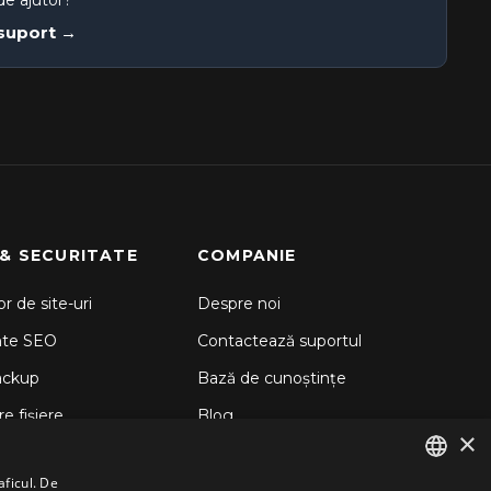
de ajutor?
 suport →
 & SECURITATE
COMPANIE
r de site-uri
Despre noi
nte SEO
Contactează suportul
ackup
Bază de cunoștințe
e fișiere
Blog
×
d Backup
aficul. De
 Sitelock