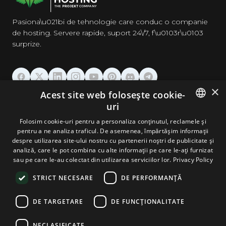
Pasiona\u021bi de tehnologie care conduc o companie
de hosting. Servere rapide, suport 24\/7, f\u0103r\u0103
surprize.
×
Acest site web folosește cookie-
GĂZDUIRE
uri
ENGLISH
Folosim cookie-uri pentru a personaliza conținutul, reclamele și
DOMENII & EMAIL
pentru a ne analiza traficul. De asemenea, împărtășim informații
GERMAN
despre utilizarea site-ului nostru cu partenerii noștri de publicitate și
analiză, care le pot combina cu alte informații pe care le-ați furnizat
UNELTE & SECURITATE
ROMANIAN
sau pe care le-au colectat din utilizarea serviciilor lor.
Privacy Policy
STRICT NECESARE
DE PERFORMANȚĂ
COMPANIE
DE TARGETARE
DE FUNCŢIONALITATE
NECLASIFICATE