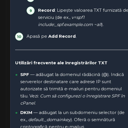
Record
: Lipește valoarea TXT furnizată d
serviciu (de ex.,
v=spf1
include:_spf.example.com ~all
).
Apasă pe
Add Record
.
Utilizări frecvente ale înregistrărilor TXT
SPF
— adăugat la domeniul rădăcină (@). Indică
serverelor destinatare care adrese IP sunt
autorizate să trimită e-mailuri pentru domeniul
tău. Vezi:
Cum să configurezi o înregistrare SPF în
cPanel
.
DKIM
— adăugat la un subdomeniu selector (de
ex.,
default._domainkey
). Oferă o semnătură
criptografică pentru e-mailuri.