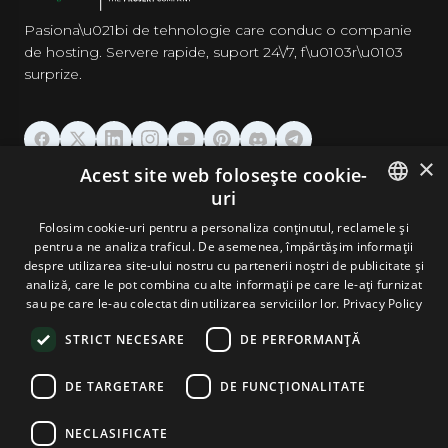
Pasiona\u021bi de tehnologie care conduc o companie
de hosting. Servere rapide, suport 24\/7, f\u0103r\u0103
surprize.
×
Acest site web folosește cookie-
GĂZDUIRE
uri
ENGLISH
Folosim cookie-uri pentru a personaliza conținutul, reclamele și
DOMENII & EMAIL
pentru a ne analiza traficul. De asemenea, împărtășim informații
GERMAN
despre utilizarea site-ului nostru cu partenerii noștri de publicitate și
analiză, care le pot combina cu alte informații pe care le-ați furnizat
UNELTE & SECURITATE
ROMANIAN
sau pe care le-au colectat din utilizarea serviciilor lor.
Privacy Policy
STRICT NECESARE
DE PERFORMANȚĂ
COMPANIE
DE TARGETARE
DE FUNCŢIONALITATE
NECLASIFICATE
Terms and Conditions
Privacy Policy
Cookie Policy
Imprint
Disclaimer