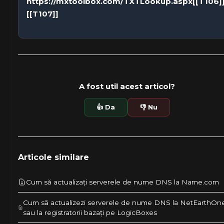
https://mxtoolbox.com/TXTLookup.aspx[[T106]]
[[T107]]
A fost util acest articol?
👍 Da
👎 Nu
Articole similare
Cum să actualizați serverele de nume DNS la Name.com
Cum să actualizezi serverele de nume DNS la NetEarthOn
sau la registratorii bazați pe LogicBoxes