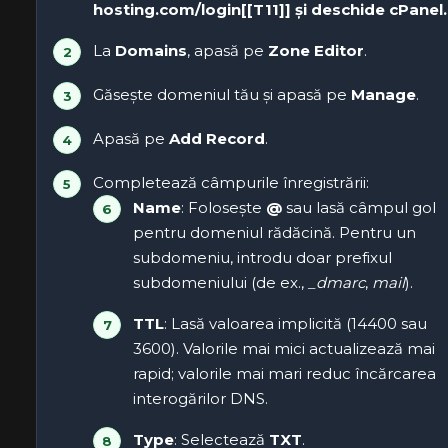
hosting.com/login[[T11]] și deschide
cPanel
.
La
Domains
, apasă pe
Zone Editor
.
Găsește domeniul tău și apasă pe
Manage
.
Apasă pe
Add Record
.
Completează câmpurile înregistrării:
Name
: Folosește
@
sau lasă câmpul gol
pentru domeniul rădăcină. Pentru un
subdomeniu, introdu doar prefixul
subdomeniului (de ex.,
_dmarc
,
mail
).
TTL
: Lasă valoarea implicită (14400 sau
3600). Valorile mai mici actualizează mai
rapid; valorile mai mari reduc încărcarea
interogărilor DNS.
Type
: Selectează
TXT
.