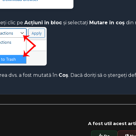
eți clic pe
Acțiuni în bloc
și selectați
Mutare în coș
din 
rea dvs. a fost mutată în
Coș
. Dacă doriți să o ștergeți defi
A fost util acest art