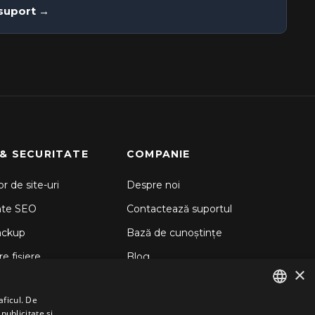
 suport →
 & SECURITATE
COMPANIE
r de site-uri
Despre noi
nte SEO
Contactează suportul
ackup
Bază de cunoștințe
e fișiere
Blog
×
d Backup
aficul. De
 Sitelock
publicitate și
ENGLISH