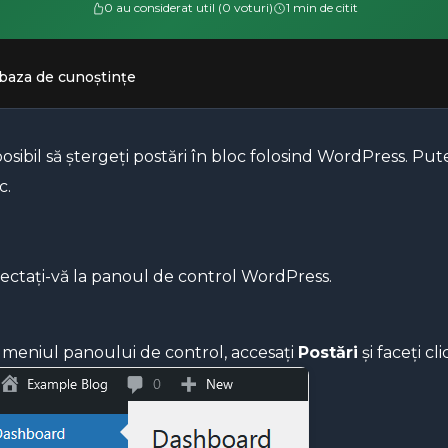
0 au considerat util (0 voturi)
1 min de citit
 baza de cunoștințe
osibil să ștergeți postări în bloc folosind WordPress. Put
c.
ctați-vă la panoul de control WordPress.
 meniul panoului de control, accesați
Postări
și faceți cl