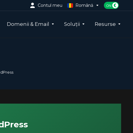
Contul meu
Română
Domenii & Email
Soluții
Resurse
rdPress
rdPress