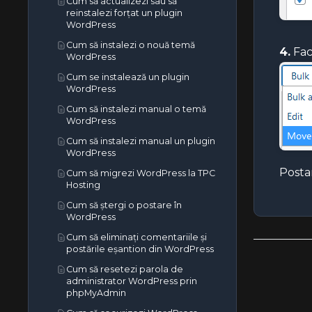
Cum să actualizezi sau să
Cum să creezi un cont suplimentar
reinstalezi forțat un plugin
de disc web în cPanel
WordPress
Cum să editezi fișierul
Cum să instalezi o nouă temă
(Dot)htaccess în managerul de
4.
Fac
WordPress
fișiere cPanel
Cum se instalează un plugin
Cum să editezi un fișier în
WordPress
administratorul de fișiere cPanel
Cum să instalezi manual o temă
Cum să editezi sau să ștergi un
WordPress
cronjob în cPanel
Cum să instalezi manual un plugin
Cum să editezi sau să elimini o
WordPress
înregistrare în cPanel
Posta
Cum să migrezi WordPress la TPC
Cum să editezi sau să elimini un
Hosting
record MX în cPanel
Cum să ștergi o postare în
Cum să editezi sau să elimini o
WordPress
înregistrare CNAME în cPanel
Cum să eliminați comentariile și
Cum să resetați parola contului
postările eșantion din WordPress
cPanel
Cum să resetezi parola de
Cum să resetați versiunea PHP la
administrator WordPress prin
versiunea implicită în cPanel
phpMyAdmin
Cum să setați versiunea PHP per