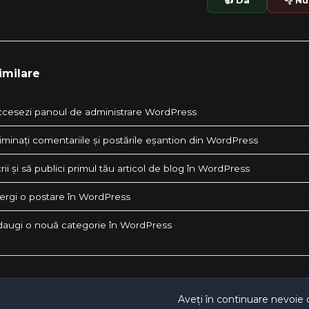
👍 Da
👎 Nu
imilare
cesezi panoul de administrare WordPress
minați comentariile și postările eșantion din WordPress
ii și să publici primul tău articol de blog în WordPress
ergi o postare în WordPress
augi o nouă categorie în WordPress
Aveți în continuare nevoie 