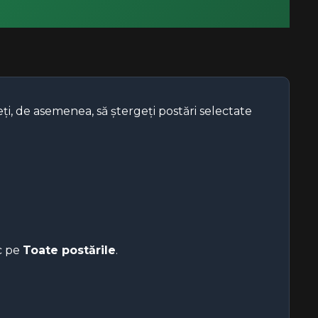
eți, de asemenea, să ștergeți postări selectate
ic pe
Toate postările
.