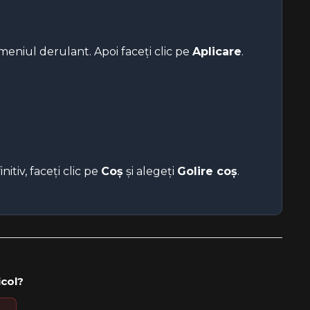
meniul derulant. Apoi faceți clic pe
Aplicare
.
nitiv, faceți clic pe
Coș
și alegeți
Golire coș
.
icol?