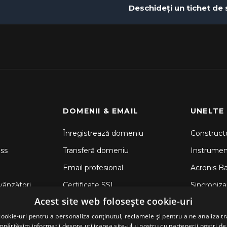
Deschideți un tichet de
DOMENII & EMAIL
UNELTE
Înregistrează domeniu
Constructo
ss
Transferă domeniu
Instrume
Email profesional
Acronis B
vânzători
Certificate SSL
Sincronizar
Acest site web folosește cookie-uri
CodeGuar
ookie-uri pentru a personaliza conținutul, reclamele și pentru a ne analiza tr
Securitate
ărtășim informații despre utilizarea site-ului nostru cu partenerii noștri de 