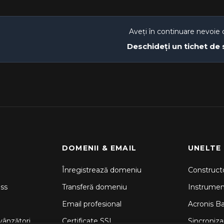
Aveți în continuare nevoie 
Deschideți un tichet de
DOMENII & EMAIL
UNELTE
Înregistrează domeniu
Constructo
ss
Transferă domeniu
Instrume
Email profesional
Acronis B
vânzători
Certificate SSL
Sincronizar