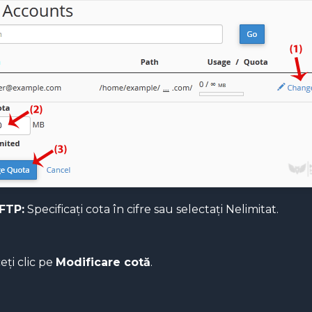
FTP:
Specificați cota în cifre sau selectați Nelimitat.
eți clic pe
Modificare cotă
.