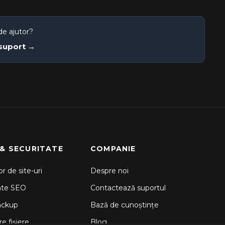
de ajutor?
 suport →
 & SECURITATE
COMPANIE
r de site-uri
Despre noi
nte SEO
Contactează suportul
ackup
Bază de cunoștințe
e fișiere
Blog