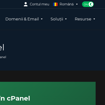
Contul meu
Română
Domenii & Email
Soluții
Resurse
el
Panel
în cPanel