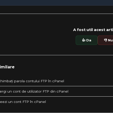
A fost util acest art
👍 Da
👎 Nu
imilare
himbați parola contului FTP în cPanel
rgi un cont de utilizator FTP din cPanel
eezi un cont FTP în cPanel