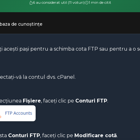
6 au considerat util (11 voturi)
1 min de citit
 baza de cunoștințe
i acești pași pentru a schimba cota FTP sau pentru a o se
ctați-vă la contul dvs. cPanel.
secțiunea
Fișiere
, faceți clic pe
Conturi FTP
.
ista
Conturi FTP
, faceți clic pe
Modificare cotă
.