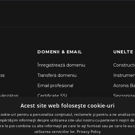
DOMENII & EMAIL
UNELTE
Înregistrează domeniu
Constructo
ss
Transferă domeniu
Instrume
Email profesional
Acronis B
vânzători
Certificate SSL
Sincronizar
Acest site web folosește cookie-uri
CodeGuar
ookie-uri pentru a personaliza conținutul, reclamele și pentru a ne analiza tr
Securitate
ărtășim informații despre utilizarea site-ului nostru cu partenerii noștri de 
re le pot combina cu alte informații pe care le-ați furnizat sau pe care le-au 
utilizarea serviciilor lor.
Privacy Policy