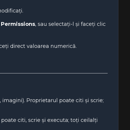
odificați.
 Permissions
, sau selectați-l și faceți clic
uceți direct valoarea numerică.
imagini). Proprietarul poate citi și scrie;
ate citi, scrie și executa; toți ceilalți