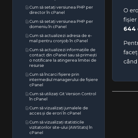
Cum să setați versiunea PHP per
O ero
director în cPanel
fișie
Cum să setați versiunea PHP per
domeniu în cPanel
644
Cum să actualizezi adresa de e-
mail pentru cronjob în cPanel
Pentr
Cum să actualizezi informațiile de
faceț
contact din cPanel sau să primești
o notificare la atingerea limitei de
când 
resurse
Cum să încarci fișiere prin
intermediul managerului de fișiere
cPanel
Cum să utilizați Git Version Control
în cPanel
Cum să vizualizați jurnalele de
acces și de erori în cPanel
Cum să vizualizați statisticile
vizitatorilor site-ului (AWStats) în
cPanel