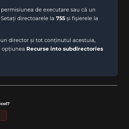
e permisiunea de executare sau că un
 Setați directoarele la
755
și fișierele la
n director și tot conținutul acestuia,
ți opțiunea
Recurse into subdirectories
icol?