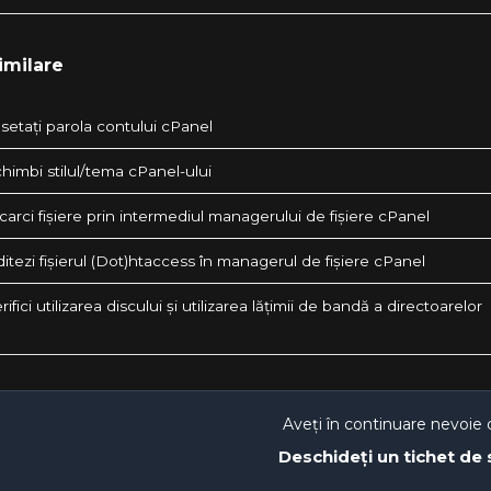
imilare
setați parola contului cPanel
himbi stilul/tema cPanel-ului
arci fișiere prin intermediul managerului de fișiere cPanel
tezi fișierul (Dot)htaccess în managerul de fișiere cPanel
ifici utilizarea discului și utilizarea lățimii de bandă a directoarelor
Aveți în continuare nevoie 
Deschideți un tichet de