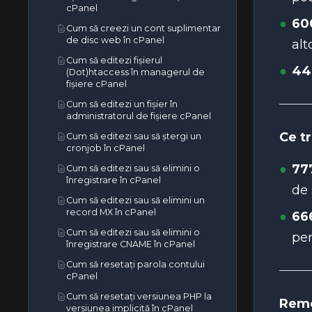
cPanel
60
Cum să creezi un cont suplimentar
de disc web în cPanel
alt
Cum să editezi fișierul
44
(Dot)htaccess în managerul de
fișiere cPanel
Cum să editezi un fișier în
administratorul de fișiere cPanel
Ce t
Cum să editezi sau să ștergi un
cronjob în cPanel
77
Cum să editezi sau să elimini o
înregistrare în cPanel
de 
Cum să editezi sau să elimini un
record MX în cPanel
66
Cum să editezi sau să elimini o
per
înregistrare CNAME în cPanel
Cum să resetați parola contului
cPanel
Cum să resetați versiunea PHP la
Reme
versiunea implicită în cPanel