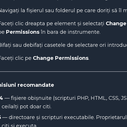
Navigați la fișierul sau folderul pe care doriți să îl m
Faceți clic dreapta pe element și selectați
Change
pe
Permissions
în bara de instrumente.
Bifați sau debifați casetele de selectare ori introd
Faceți clic pe
Change Permissions
.
isiuni recomandate
4
— fișiere obișnuite (scripturi PHP, HTML, CSS, JS, 
i ceilalți pot doar citi.
5
— directoare și scripturi executabile. Proprietarul po
 citi și executa.