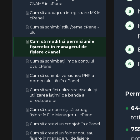
Cum să folosești Cloudflare pentru
Hosting
Cum să actualizezi nameservere
add-on în cPanel
CNAME în cPanel
domeniul tău folosind AutoSSL în
Când va fi activat serviciul meu?
Garanție de funcționare și cum să
a-ți accelera site-ul web
DNS la NameCheap.com
cPanel
solicitați un credit SLA
Cum să redirecționezi site-ul tău
Cum să adaugi un înregistrare MX în
Cum să actualizezi serverele de
către orice pagină sau domeniu
cPanel
Cum să elimini un cod CSR în
nume DNS la NetEarthOne sau la
extern
cPanel
Cum să schimbi stilul/tema cPanel-
registratorii bazați pe LogicBoxes
Cum să eliminați o redirecționare
ului
Cum să reînnoiești sau să reemiți
de domeniu în cPanel
un certificat SSL în cPanel
Cum să modifici permisiunile
Cum să elimini un subdomeniu în
fișierelor în managerul de
Cum să recuperați un CSR din
cPanel
fișiere cPanel
cPanel
Cum să eliminați un domeniu add-
Cum să schimbați limba contului
Certificate SSL premium și
on în cPanel
dvs. cPanel
wildcard — Când ai nevoie de ele
și cum să le instalezi
Cum să elimini domeniile
Cum să schimbi versiunea PHP a
parcate/aliasurile în cPanel
domeniului tău în cPanel
Cum să verifici utilizarea discului și
Perm
utilizarea lățimii de bandă a
directoarelor
64
Cum să comprimi și să extragi
fișiere în File Manager-ul cPanel
toț
Cum să creezi un cronjob în cPanel
75
Cum să creezi un folder nou sau
pot
fișiere în managerul de fișiere