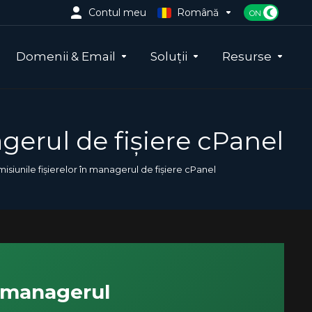
Contul meu
Română
Domenii & Email
Soluții
Resurse
gerul de fișiere cPanel
siunile fișierelor în managerul de fișiere cPanel
n managerul