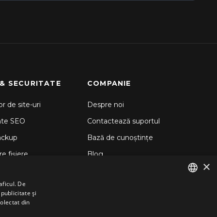
 & SECURITATE
COMPANIE
r de site-uri
Despre noi
nte SEO
Contactează suportul
ackup
Bază de cunoștințe
e fișiere
Blog
×
d Backup
aficul. De
 Sitelock
publicitate și
ENGLISH
colectat din
GERMAN