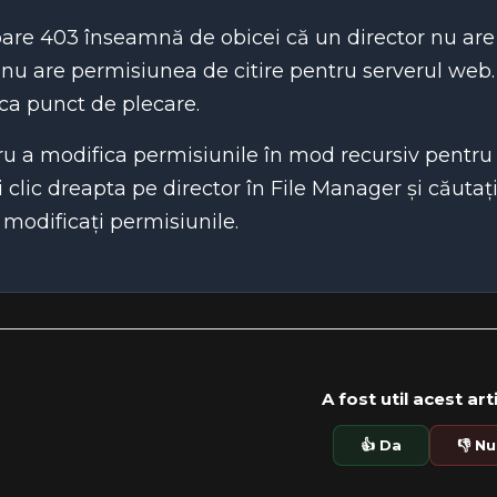
are 403 înseamnă de obicei că un director nu ar
r nu are permisiunea de citire pentru serverul web.
ca punct de plecare.
u a modifica permisiunile în mod recursiv pentru u
i clic dreapta pe director în File Manager și căuta
modificați permisiunile.
A fost util acest art
👍 Da
👎 Nu