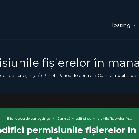
Hosting
iunile fișierelor în mana
teca de cunoștințe
cPanel - Panou de control
Cum să modifici permi
Biblioteca de cunoștințe
/
Cum să modifici permisiunile fișierelor în...
ifici permisiunile fișierelor î