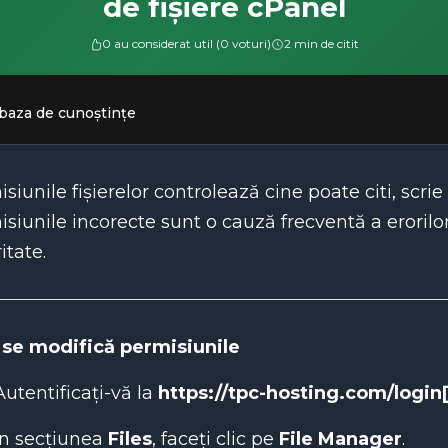
de fișiere cPanel
0 au considerat util (0 voturi)
2 min de citit
 baza de cunoștințe
siunile fișierelor controlează cine poate citi, scrie
siunile incorecte sunt o cauză frecventă a erorilor
itate.
se modifică permisiunile
Autentificați-vă la
https://tpc-hosting.com/login[
În secțiunea
Files
, faceți clic pe
File Manager
.