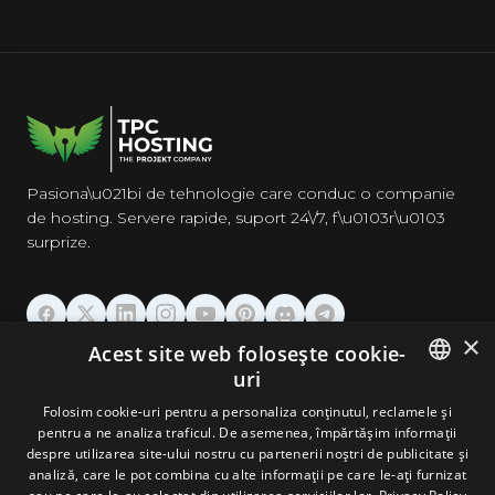
Pasiona\u021bi de tehnologie care conduc o companie
de hosting. Servere rapide, suport 24\/7, f\u0103r\u0103
surprize.
×
Acest site web folosește cookie-
GĂZDUIRE
uri
ENGLISH
Folosim cookie-uri pentru a personaliza conținutul, reclamele și
DOMENII & EMAIL
pentru a ne analiza traficul. De asemenea, împărtășim informații
GERMAN
despre utilizarea site-ului nostru cu partenerii noștri de publicitate și
analiză, care le pot combina cu alte informații pe care le-ați furnizat
UNELTE & SECURITATE
ROMANIAN