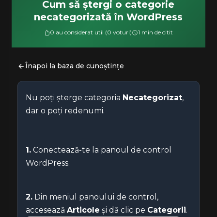
Cum să ștergi o categorie
necategorizată în WordPress
0 au considerat util (0 voturi)
1 min de citit
Înapoi la baza de cunoștințe
Nu poți șterge categoria
Necategorizat
,
dar o poți redenumi.
1.
Conectează-te la panoul de control
WordPress.
2.
Din meniul panoului de control,
accesează
Articole
și dă clic pe
Categorii
.