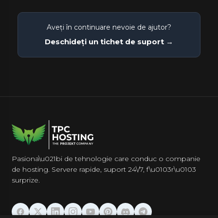
Aveți în continuare nevoie de ajutor?
Deschideți un tichet de suport →
Pasiona\u021bi de tehnologie care conduc o companie
de hosting. Servere rapide, suport 24\/7, f\u0103r\u0103
surprize.