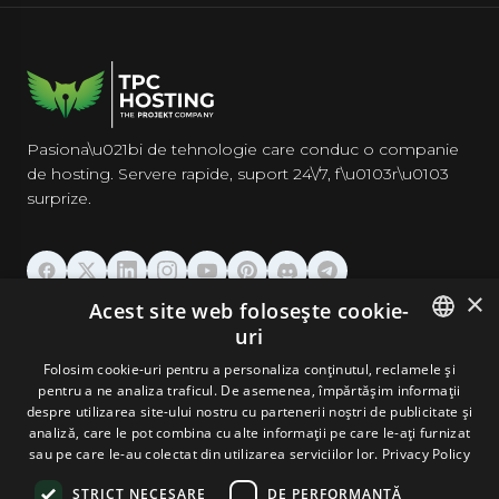
Pasiona\u021bi de tehnologie care conduc o companie
de hosting. Servere rapide, suport 24\/7, f\u0103r\u0103
surprize.
×
Acest site web folosește cookie-
GĂZDUIRE
uri
ENGLISH
Folosim cookie-uri pentru a personaliza conținutul, reclamele și
DOMENII & EMAIL
pentru a ne analiza traficul. De asemenea, împărtășim informații
GERMAN
despre utilizarea site-ului nostru cu partenerii noștri de publicitate și
analiză, care le pot combina cu alte informații pe care le-ați furnizat
UNELTE & SECURITATE
ROMANIAN
sau pe care le-au colectat din utilizarea serviciilor lor.
Privacy Policy
STRICT NECESARE
DE PERFORMANȚĂ
COMPANIE