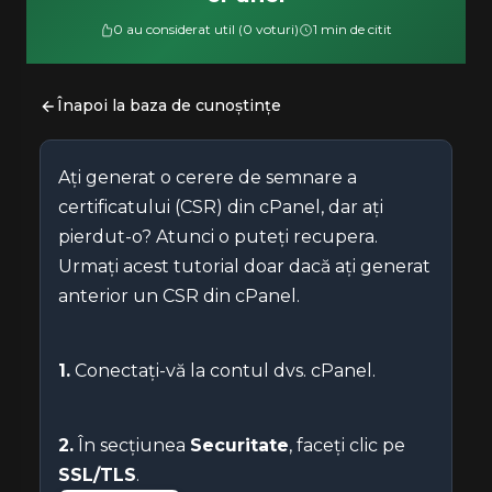
0 au considerat util (0 voturi)
1 min de citit
Înapoi la baza de cunoștințe
Ați generat o cerere de semnare a
certificatului (CSR) din cPanel, dar ați
pierdut-o? Atunci o puteți recupera.
Urmați acest tutorial doar dacă ați generat
anterior un CSR din cPanel.
1.
Conectați-vă la contul dvs. cPanel.
2.
În secțiunea
Securitate
, faceți clic pe
SSL/TLS
.