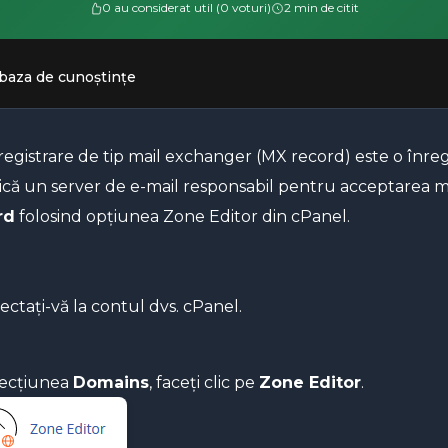
0 au considerat util (0 voturi)
2 min de citit
 baza de cunoștințe
registrare de tip mail exchanger (MX record) este o înr
fică un server de e-mail responsabil pentru acceptarea 
rd
folosind opțiunea Zone Editor din cPanel.
ctați-vă la contul dvs. cPanel.
secțiunea
Domains
, faceți clic pe
Zone Editor
.