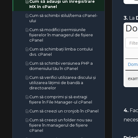
solicitați un credit SLA
Cum să redirecționezi site-ul tău
Cum să adaugi un înregistrare
Cum să actualizezi serverele de
către orice pagină sau domeniu
MX în cPanel
Cum să elimini un cod CSR în
nume DNS la NetEarthOne sau la
extern
cPanel
Cum să schimbi stilul/tema cPanel-
registratorii bazați pe LogicBoxes
3.
La
Cum să eliminați o redirecționare
ului
Cum să reînnoiești sau să reemiți
de domeniu în cPanel
un certificat SSL în cPanel
Cum să modifici permisiunile
Cum să elimini un subdomeniu în
fișierelor în managerul de fișiere
Cum să recuperați un CSR din
cPanel
cPanel
cPanel
Cum să eliminați un domeniu add-
Cum să schimbați limba contului
Certificate SSL premium și
on în cPanel
dvs. cPanel
wildcard — Când ai nevoie de ele
și cum să le instalezi
Cum să elimini domeniile
Cum să schimbi versiunea PHP a
parcate/aliasurile în cPanel
domeniului tău în cPanel
Cum să verifici utilizarea discului și
utilizarea lățimii de bandă a
directoarelor
Cum să comprimi și să extragi
fișiere în File Manager-ul cPanel
4.
Fac
Cum să creezi un cronjob în cPanel
neces
Cum să creezi un folder nou sau
fișiere în managerul de fișiere
cPanel