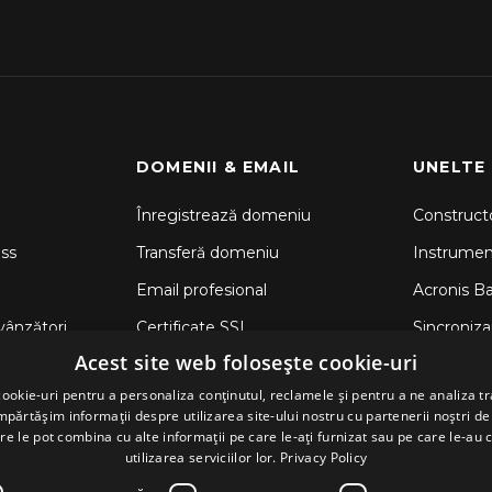
DOMENII & EMAIL
UNELTE
Înregistrează domeniu
Constructo
ss
Transferă domeniu
Instrume
Email profesional
Acronis B
vânzători
Certificate SSL
Sincronizar
Acest site web folosește cookie-uri
CodeGuar
ookie-uri pentru a personaliza conținutul, reclamele și pentru a ne analiza tr
Securitate
ărtășim informații despre utilizarea site-ului nostru cu partenerii noștri de 
re le pot combina cu alte informații pe care le-ați furnizat sau pe care le-au 
utilizarea serviciilor lor.
Privacy Policy