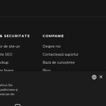
 & SECURITATE
COMPANIE
r de site-uri
Despre noi
nte SEO
Contactează suportul
ackup
Bază de cunoștințe
e fișiere
Blog
×
d Backup
aficul. De
 Sitelock
publicitate și
ENGLISH
colectat din
GERMAN
ROMANIAN