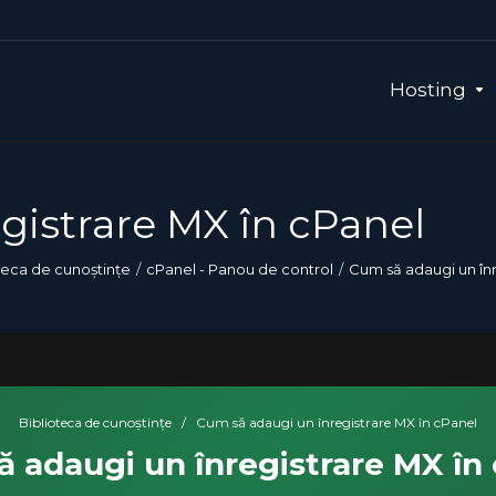
Hosting
gistrare MX în cPanel
teca de cunoștințe
cPanel - Panou de control
Cum să adaugi un înr
Biblioteca de cunoștințe
/
Cum să adaugi un înregistrare MX în cPanel
 adaugi un înregistrare MX în