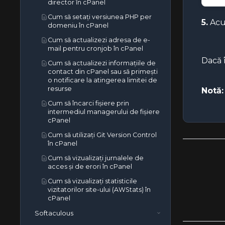
director în cPanel
Cum să setați versiunea PHP per
5.
Acum
domeniu în cPanel
Cum să actualizezi adresa de e-
mail pentru cronjob în cPanel
Dacă 
Cum să actualizezi informațiile de
contact din cPanel sau să primești
o notificare la atingerea limitei de
resurse
Notă:
Cum să încarci fișiere prin
intermediul managerului de fișiere
cPanel
Cum să utilizați Git Version Control
în cPanel
Cum să vizualizați jurnalele de
acces și de erori în cPanel
Cum să vizualizați statisticile
vizitatorilor site-ului (AWStats) în
cPanel
Softaculous