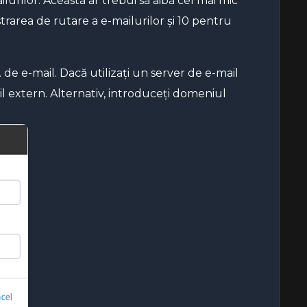
urilor. Aceasta ar trebui să aibă cel mai mic
trarea de rutare a e-mailurilor și 10 pentru
e e-mail. Dacă utilizați un server de e-mail
 extern. Alternativ, introduceți domeniul