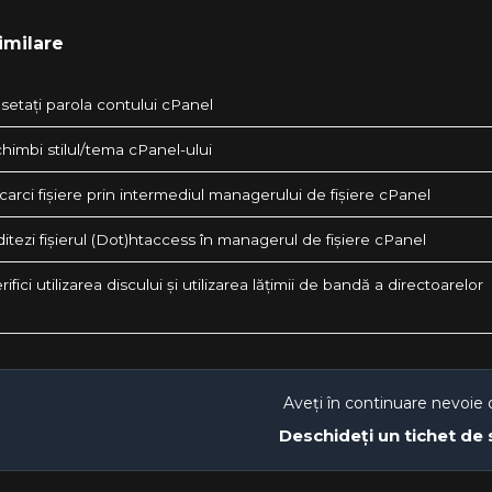
imilare
setați parola contului cPanel
himbi stilul/tema cPanel-ului
arci fișiere prin intermediul managerului de fișiere cPanel
tezi fișierul (Dot)htaccess în managerul de fișiere cPanel
ifici utilizarea discului și utilizarea lățimii de bandă a directoarelor
Aveți în continuare nevoie 
Deschideți un tichet de