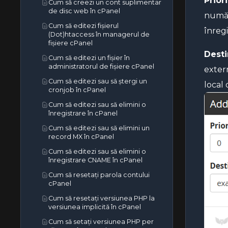
Priori
Cum să creezi un cont suplimentar
de disc web în cPanel
număr 
Cum să editezi fișierul
înregi
(Dot)htaccess în managerul de
fișiere cPanel
Desti
Cum să editezi un fișier în
administratorul de fișiere cPanel
exter
Cum să editezi sau să ștergi un
local 
cronjob în cPanel
Cum să editezi sau să elimini o
înregistrare în cPanel
Cum să editezi sau să elimini un
record MX în cPanel
Cum să editezi sau să elimini o
înregistrare CNAME în cPanel
Cum să resetați parola contului
cPanel
Cum să resetați versiunea PHP la
versiunea implicită în cPanel
Cum să setați versiunea PHP per