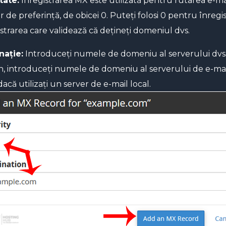
tate:
Înregistrarea MX este utilizată pentru rutarea e-mail
de preferință, de obicei 0. Puteți folosi 0 pentru înregis
strarea care validează că dețineți domeniul dvs.
nație:
Introduceți numele de domeniu al serverului dvs. d
n, introduceți numele de domeniu al serverului de e-mail
dacă utilizați un server de e-mail local.