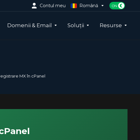
Contul meu
Română
Domenii & Email
Soluții
Resurse
egistrare MX în cPanel
 cPanel