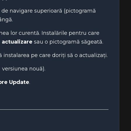
 de navigare superioară (pictogramă
tângă.
ea lor curentă. Instalările pentru care
 actualizare
sau o pictogramă săgeată.
 instalarea pe care doriți să o actualizați.
 → versiunea nouă).
ore Update
.