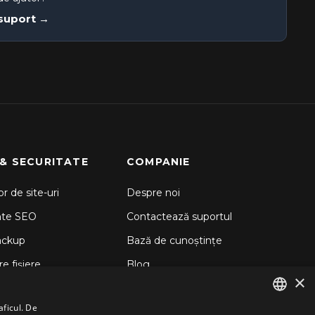
 suport →
 & SECURITATE
COMPANIE
r de site-uri
Despre noi
nte SEO
Contactează suportul
ackup
Bază de cunoștințe
e fișiere
Blog
×
d Backup
aficul. De
 Sitelock