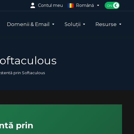
Contul meu
Română
Domenii & Email
Soluții
Resurse
Softaculous
istentă prin Softaculous
ntă prin