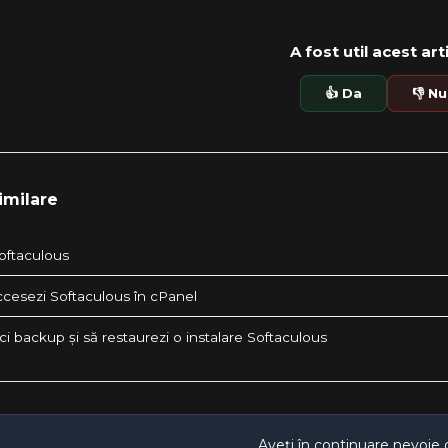
A fost util acest art
👍 Da
👎 Nu
imilare
oftaculous
cesezi Softaculous în cPanel
i backup și să restaurezi o instalare Softaculous
Aveți în continuare nevoie 