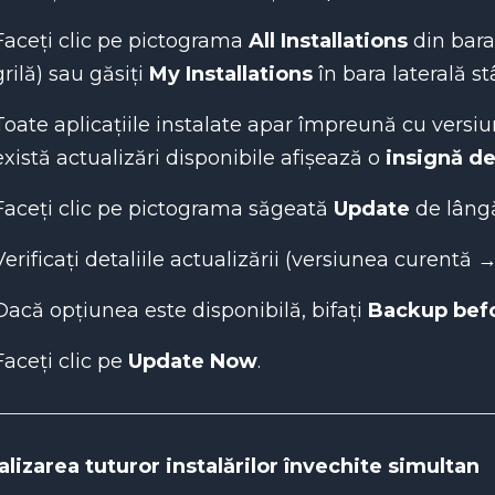
Faceți clic pe pictograma
All Installations
din bara
grilă) sau găsiți
My Installations
în bara laterală s
Toate aplicațiile instalate apar împreună cu versiun
există actualizări disponibile afișează o
insignă de
Faceți clic pe pictograma săgeată
Update
de lângă
Verificați detaliile actualizării (versiunea curentă
Dacă opțiunea este disponibilă, bifați
Backup bef
Faceți clic pe
Update Now
.
lizarea tuturor instalărilor învechite simultan