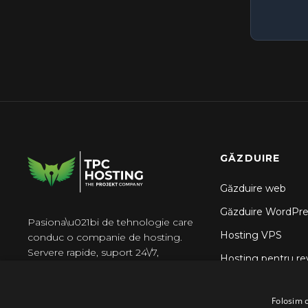
GĂZDUIRE
Găzduire web
Găzduire WordPre
Pasiona\u021bi de tehnologie care
Hosting VPS
conduc o companie de hosting.
Servere rapide, suport 24\/7,
Hosting pentru re
f\u0103r\u0103 surprize.
Găzduire N8n
Folosim c