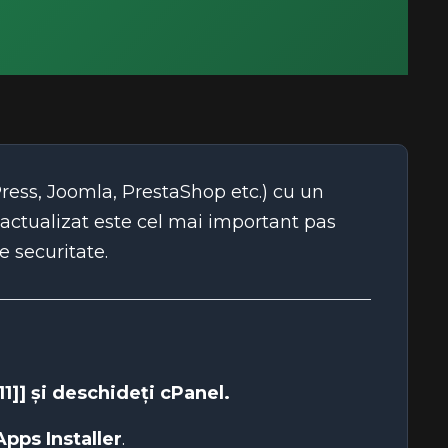
Press, Joomla, PrestaShop etc.) cu un
i actualizat este cel mai important pas
e securitate.
1]] și deschideți
cPanel
.
pps Installer
.