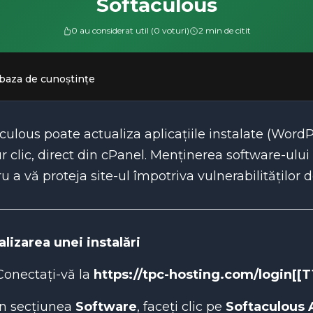
Softaculous
0 au considerat util (0 voturi)
2 min de citit
 baza de cunoștințe
culous poate actualiza aplicațiile instalate (Word
r clic, direct din cPanel. Menținerea software-ulu
u a vă proteja site-ul împotriva vulnerabilităților d
lizarea unei instalări
Conectați-vă la
https://tpc-hosting.com/login[[T1
În secțiunea
Software
, faceți clic pe
Softaculous A