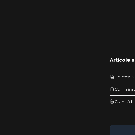
configurare inițială
WooCommerce — Sfaturi de
performanță și probleme
frecvente
Articole s
Ce este S
Cum să ac
Cum să fac