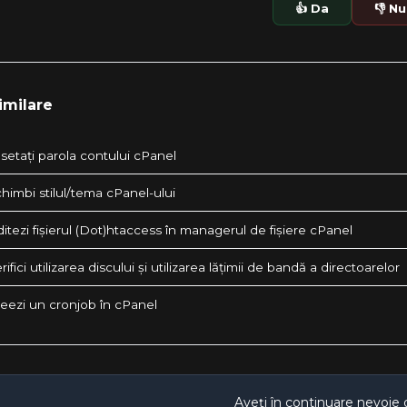
👍 Da
👎 Nu
imilare
setați parola contului cPanel
himbi stilul/tema cPanel-ului
tezi fișierul (Dot)htaccess în managerul de fișiere cPanel
ifici utilizarea discului și utilizarea lățimii de bandă a directoarelor
eezi un cronjob în cPanel
Aveți în continuare nevoie 