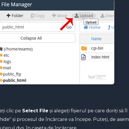
ți clic pe
Select File
și alegeți fișierul pe care doriți să
ide" și procesul de încărcare va începe. Puteți, de asemene
terul dvs. în caseta de încărcare.