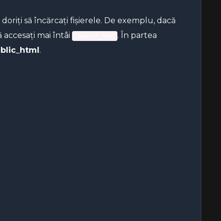
doriți să încărcați fișierele. De exemplu, dacă
ă accesați mai întâi
. În partea
/public_html
blic_html
.