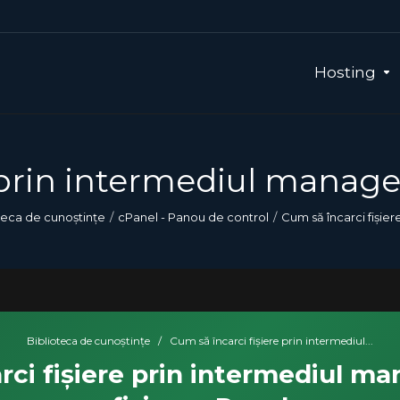
Hosting
 prin intermediul manager
teca de cunoștințe
cPanel - Panou de control
Cum să încarci fișie
Biblioteca de cunoștințe
/
Cum să încarci fișiere prin intermediul...
rci fișiere prin intermediul ma