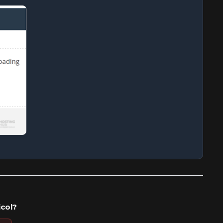
icol?