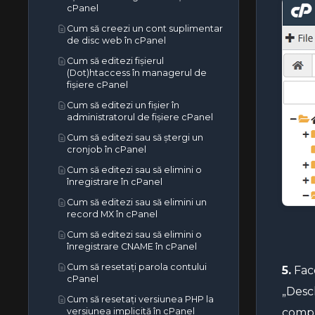
cPanel
Cum să creezi un cont suplimentar
de disc web în cPanel
Cum să editezi fișierul
(Dot)htaccess în managerul de
fișiere cPanel
Cum să editezi un fișier în
administratorul de fișiere cPanel
Cum să editezi sau să ștergi un
cronjob în cPanel
Cum să editezi sau să elimini o
înregistrare în cPanel
Cum să editezi sau să elimini un
record MX în cPanel
Cum să editezi sau să elimini o
înregistrare CNAME în cPanel
Cum să resetați parola contului
5.
Face
cPanel
„Desch
Cum să resetați versiunea PHP la
versiunea implicită în cPanel
compu