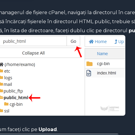
anagerul de fișiere cPanel, navigați la directorul în care 
 să încărcați fișierele în directorul HTML public, trebuie s
, în lista de directoare, faceți dublu clic pe directorul
pu
m faceți clic pe
Upload
.