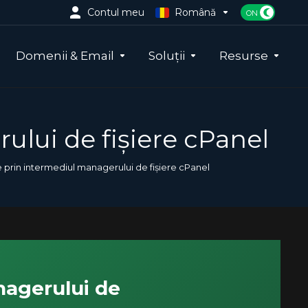
Contul meu
Română
Domenii & Email
Soluții
Resurse
ului de fișiere cPanel
re prin intermediul managerului de fișiere cPanel
nagerului de