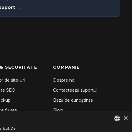
 suport →
 & SECURITATE
COMPANIE
r de site-uri
Despre noi
nte SEO
Contactează suportul
ackup
Bază de cunoștințe
e fișiere
Blog
×
d Backup
aficul. De
 Sitelock