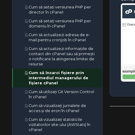
Cum să setați versiunea PHP per
director în cPanel
Cum să setați versiunea PHP per
domeniu în cPanel
Cum să actualizezi adresa de e-
mail pentru cronjob în cPanel
Cum să actualizezi informațiile de
contact din cPanel sau să primești
o notificare la atingerea limitei de
resurse
Cum să încarci fișiere prin
intermediul managerului de
fișiere cPanel
Cum să utilizați Git Version Control
în cPanel
Cum să vizualizați jurnalele de
acces și de erori în cPanel
Cum să vizualizați statisticile
vizitatorilor site-ului (AWStats) în
cPanel