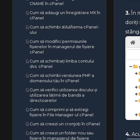
Cum să folosești Cloudflare pentru
Hosting
Cum să actualizezi nameservere
add-on în cPanel
CNAME în cPanel
domeniul tău folosind AutoSSL în
Când va fi activat serviciul meu?
Garanție de funcționare și cum să
a-ți accelera site-ul web
DNS la NameCheap.com
cPanel
solicitați un credit SLA
3.
Î
n m
Cum să redirecționezi site-ul tău
Cum să adaugi un înregistrare MX în
Cum să actualizezi serverele de
către orice pagină sau domeniu
cPanel
Cum să elimini un cod CSR în
doriți
nume DNS la NetEarthOne sau la
extern
cPanel
Cum să schimbi stilul/tema cPanel-
registratorii bazați pe LogicBoxes
stângă
Cum să eliminați o redirecționare
ului
Cum să reînnoiești sau să reemiți
de domeniu în cPanel
un certificat SSL în cPanel
Cum să modifici permisiunile
Cum să elimini un subdomeniu în
fișierelor în managerul de fișiere
Cum să recuperați un CSR din
cPanel
cPanel
cPanel
Cum să eliminați un domeniu add-
Cum să schimbați limba contului
Certificate SSL premium și
on în cPanel
dvs. cPanel
wildcard — Când ai nevoie de ele
și cum să le instalezi
Cum să elimini domeniile
Cum să schimbi versiunea PHP a
parcate/aliasurile în cPanel
domeniului tău în cPanel
Cum să verifici utilizarea discului și
utilizarea lățimii de bandă a
directoarelor
Cum să comprimi și să extragi
fișiere în File Manager-ul cPanel
Cum să creezi un cronjob în cPanel
Cum să creezi un folder nou sau
4.
Acu
fișiere în managerul de fișiere