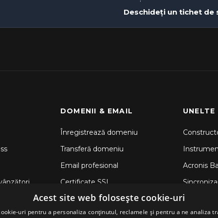
Deschideți un tichet de
DOMENII & EMAIL
UNELTE
Înregistrează domeniu
Constructo
ss
Transferă domeniu
Instrume
Email profesional
Acronis B
vânzători
Certificate SSL
Sincronizar
Acest site web folosește cookie-uri
CodeGuar
ookie-uri pentru a personaliza conținutul, reclamele și pentru a ne analiza tr
Securitate