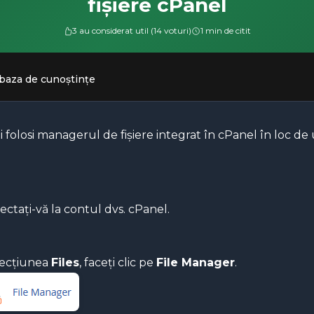
fișiere cPanel
3 au considerat util (14 voturi)
1 min de citit
 baza de cunoștințe
i folosi managerul de fișiere integrat în cPanel în loc d
ctați-vă la contul dvs. cPanel.
secțiunea
Files
, faceți clic pe
File Manager
.