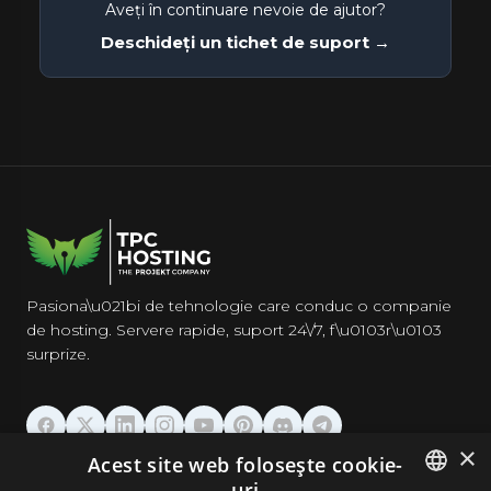
Aveți în continuare nevoie de ajutor?
Deschideți un tichet de suport →
Pasiona\u021bi de tehnologie care conduc o companie
de hosting. Servere rapide, suport 24\/7, f\u0103r\u0103
surprize.
×
Acest site web folosește cookie-
GĂZDUIRE
uri