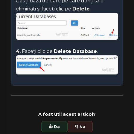
Găsiți baza de date pe care doriți să o
eliminați și faceți clic pe
Delete
.
4.
Faceți clic pe
Delete Database
.
A fost util acest articol?
👍 Da
👎 Nu