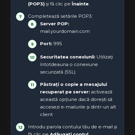
(POP3)
și fă clic pe
Înainte
.
Completează setările POP3:
Server POP:
mail.yourdomain.com
Port:
995
Securitatea conexiunii:
Utilizați
întotdeauna o conexiune
securizată (SSL)
Păstrați o copie a mesajului
recuperat pe server:
activează
această opțiune dacă dorești să
accesezi e-mailurile și dintr-un alt
client
Introdu parola contului tău de e-mail și
fă clic pe
Adăugați contul
.