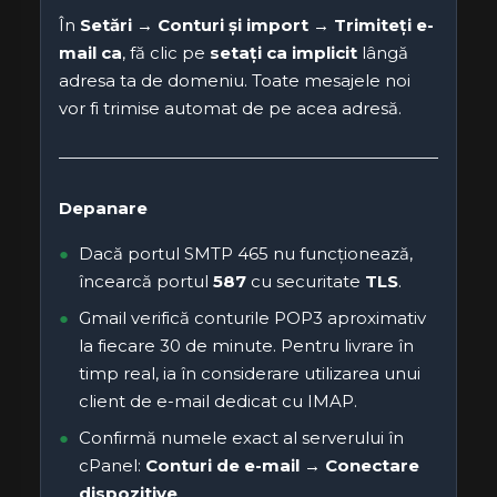
În
Setări → Conturi și import → Trimiteți e-
mail ca
, fă clic pe
setați ca implicit
lângă
adresa ta de domeniu. Toate mesajele noi
vor fi trimise automat de pe acea adresă.
Depanare
Dacă portul SMTP 465 nu funcționează,
încearcă portul
587
cu securitate
TLS
.
Gmail verifică conturile POP3 aproximativ
la fiecare 30 de minute. Pentru livrare în
timp real, ia în considerare utilizarea unui
client de e-mail dedicat cu IMAP.
Confirmă numele exact al serverului în
cPanel:
Conturi de e-mail → Conectare
dispozitive
.