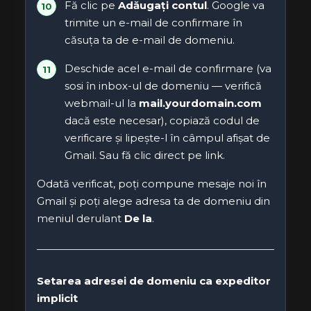
Fă clic pe
Adăugați contul
. Google va
trimite un e-mail de confirmare în
căsuța ta de e-mail de domeniu.
Deschide acel e-mail de confirmare (va
sosi în inbox-ul de domeniu — verifică
webmail-ul la
mail.yourdomain.com
dacă este necesar), copiază codul de
verificare și lipește-l în câmpul afișat de
Gmail. Sau fă clic direct pe link.
Odată verificat, poți compune mesaje noi în
Gmail și poți alege adresa ta de domeniu din
meniul derulant
De la
.
Setarea adresei de domeniu ca expeditor
implicit