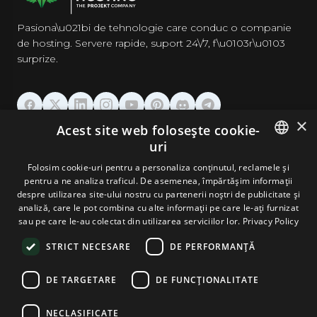
Pasiona\u021bi de tehnologie care conduc o companie
de hosting. Servere rapide, suport 24\/7, f\u0103r\u0103
surprize.
×
Acest site web folosește cookie-
GĂZDUIRE
uri
ENGLISH
Folosim cookie-uri pentru a personaliza conținutul, reclamele și
DOMENII & EMAIL
pentru a ne analiza traficul. De asemenea, împărtășim informații
GERMAN
despre utilizarea site-ului nostru cu partenerii noștri de publicitate și
analiză, care le pot combina cu alte informații pe care le-ați furnizat
UNELTE & SECURITATE
ROMANIAN
sau pe care le-au colectat din utilizarea serviciilor lor.
Privacy Policy
STRICT NECESARE
DE PERFORMANȚĂ
COMPANIE
DE TARGETARE
DE FUNCŢIONALITATE
NECLASIFICATE