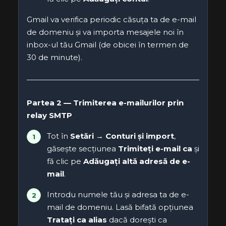
Gmail va verifica periodic căsuța ta de e-mail
de domeniu și va importa mesajele noi în
inbox-ul tău Gmail (de obicei în termen de
30 de minute).
Partea 2 — Trimiterea e-mailurilor prin
relay SMTP
Tot în
Setări → Conturi și import
,
găsește secțiunea
Trimiteți e-mail ca
și
fă clic pe
Adăugați altă adresă de e-
mail
.
Introdu numele tău și adresa ta de e-
mail de domeniu. Lasă bifată opțiunea
Tratați ca alias
dacă dorești ca