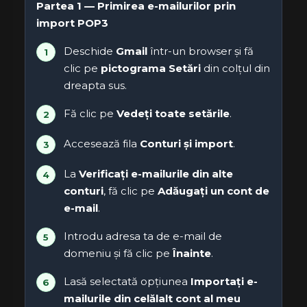
Partea 1 — Primirea e-mailurilor prin
import POP3
Deschide
Gmail
într-un browser și fă
clic pe
pictograma Setări
din colțul din
dreapta sus.
Fă clic pe
Vedeți toate setările
.
Accesează fila
Conturi și import
.
La
Verificați e-mailurile din alte
conturi
, fă clic pe
Adăugați un cont de
e-mail
.
Introdu adresa ta de e-mail de
domeniu și fă clic pe
Înainte
.
Lasă selectată opțiunea
Importați e-
mailurile din celălalt cont al meu